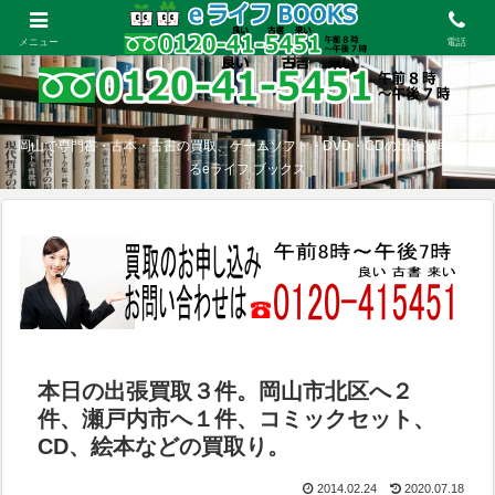
メニュー
電話
岡山で専門書・古本・古書の買取、ゲームソフト・DVD・CDの出張買取をす
るeライフ ブックス
本日の出張買取３件。岡山市北区へ２
件、瀬戸内市へ１件、コミックセット、
CD、絵本などの買取り。
2014.02.24
2020.07.18