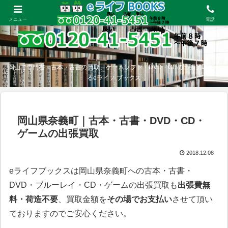
メニュー
電話
岡山で専門書・古本・古書の買取、ゲームソフト・DVD・CDの出張買取をす
るeライフ ブックス
岡山県奈義町｜古本・古書・DVD・CD・
ゲームの出張買取
2018.12.08
eライフブックスは岡山県奈義町への古本・古書・
DVD・ブルーレイ・CD・ゲームの出張買取も
出張費無
料・荷造不要
、買取金額を
その場でお支払い
させて頂い
ておりますのでご安心ください。