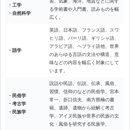
宙、気象、海洋、地質などに関す
・工学
る学術書や入門書、読みものを幅
・自然科学
広く。
英語、日本語、フランス語、スワ
ヒリ語、パーリ語、ギリシャ語、
アラビア語、ヘブライ語他、世界
・語学
のあらゆる言語の文法や構造、意
味などの内容を幅広く対象にして
います。
説話や民話、伝説、伝承、風俗、
習慣、信仰のなどの民俗学。宮本
・民俗学
常一、折口信夫、南方熊楠の書
・考古学
籍。遺跡、遺物から紐解く考古
・民族学
学。アイヌ民族や世界の民族の文
化・風俗を研究する民族学。