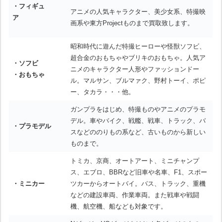
・フィギュ
アニメの人気キャラクター、美少女系、特撮映
ア
画系や東方Projectものまで買取致します。
昭和時代に遊んだ特撮ヒーローや怪獣ソフビ、
超合金のおもちゃやブリキのおもちゃ。人気ア
・ソフビ
ニメのキャラクター人形やファッションドー
・おもちゃ
ル。マルサン、ブルマァク、野村トーイ、ポピ
ー、タカラ・・・他。
ガンプラをはじめ、特撮ものやアニメのプラモ
デル。車やバイク、戦艦、戦車、トラック、バ
・プラモデル
スなどののりもの系など、古いものから新しい
ものまで。
トミカ、京商、オートアート、ミニチャンプ
ス、エブロ、BBRなど旧車や名車、F1、スポー
・ミニカー
ツカーからオートバイ。バス、トラック、重機
などの建設車両、作業車両。また戦車や戦闘
機、航空機、船なども対象です。