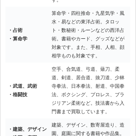
算命学・四柱推命・九星気学・風
水・易などの東洋占術。タロッ
・占術
ト・数秘術・ルーンなどの西洋占
・算命学
術。書籍やカード、グッズなどが
対象です。また、手相、人相、顔
相学ものも対象です。
空手、合気道、弓道、薙刀、柔
道、剣道、居合道、抜刀道、少林
・武道、武術
寺拳法、日本拳法、射道、中国拳
・格闘技
法、ボクシング、プロレス、ブラ
ジリアン柔術など。技法書から入
門書まで買取しています。
建築、デザイン、数寄屋造り、造
・建築、デザイン
園、庭園に関する書籍や作品集。