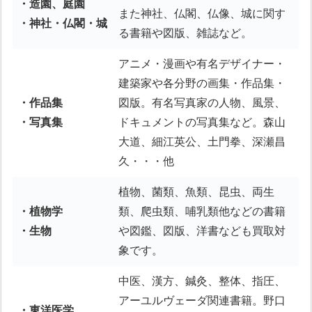
・造園、庭園
また神社、仏閣、仏像、城に関す
・神社・仏閣・城
る書籍や図版、雑誌など。
アニメ・漫画や有名デザイナー・
建築家や各分野の画集・作品集・
・作品集
図版。有名写真家の人物、風景、
・写真集
ドキュメントの写真集など。森山
大道、細江英公、土門拳、深瀬昌
久・・・他
植物、菌類、魚類、昆虫、両生
・植物学
類、爬虫類、哺乳類他などの書籍
・生物
や図鑑、図版、洋書なども買取対
象です。
中医、漢方、鍼灸、整体、指圧、
アーユルヴェーダ関連書籍。野口
・東洋医学