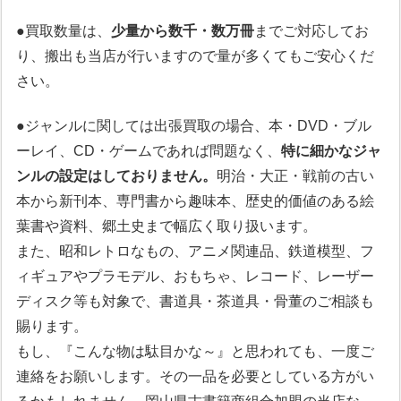
●買取数量は、
少量から数千・数万冊
までご対応してお
り、搬出も当店が行いますので量が多くてもご安心くだ
さい。
●ジャンルに関しては出張買取の場合、本・DVD・ブル
ーレイ、CD・ゲームであれば問題なく、
特に細かなジャ
ンルの設定はしておりません。
明治・大正・戦前の古い
本から新刊本、専門書から趣味本、歴史的価値のある絵
葉書や資料、郷土史まで幅広く取り扱います。
また、昭和レトロなもの、アニメ関連品、鉄道模型、フ
ィギュアやプラモデル、おもちゃ、レコード、レーザー
ディスク等も対象で、書道具・茶道具・骨董のご相談も
賜ります。
もし、『こんな物は駄目かな～』と思われても、一度ご
連絡をお願いします。その一品を必要としている方がい