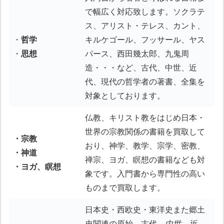
で幅広く対応致します。ソクラテ
ス、アリスト・テレス、カント、
・
哲学
キルケゴール、フッサール、ヤス
・
思想
パース、西田幾太郎、九鬼周
造・・・など、古代、中世、近
代、現代の哲学者の著書、全集を
対象としております。
仏教、キリスト教をはじめ日本・
世界の宗教関係の書籍を買取して
・宗教
おり、神学、教学、宗学、密教、
・神道
禅宗、ヨガ、瞑想の書籍なども対
・ヨガ、瞑想
象です。入門書から専門性の高い
ものまで買取します。
日本史・西欧史・東洋史また郷土
史関連の原始、古代、
中世
、
近