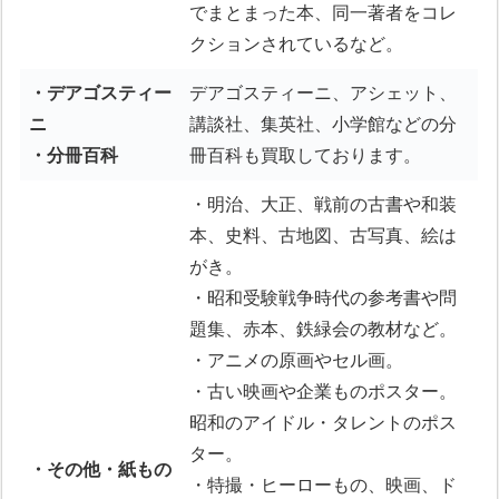
でまとまった本、同一著者をコレ
クションされているなど。
・デアゴスティー
デアゴスティーニ、アシェット、
ニ
講談社、集英社、小学館などの分
・分冊百科
冊百科も買取しております。
・明治、大正、戦前の古書や和装
本、史料、古地図、古写真、絵は
がき。
・昭和受験戦争時代の参考書や問
題集、赤本、鉄緑会の教材など。
・アニメの原画やセル画。
・古い映画や企業ものポスター。
昭和のアイドル・タレントのポス
ター。
・その他・紙もの
・特撮・ヒーローもの、映画、ド