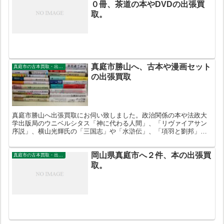
０冊、茶道の本やDVDの出張買
取。
真庭市勝山へ、古本や漫画セット
真庭市の古本買取・出張買取
の出張買取
真庭市勝山へ出張買取にお伺い致しました。政治関係の本や法政大
学出版局のウニベルシタス「神に代わる人間」、「リヴァイアサン
序説」、横山光輝氏の「三国志」や「水滸伝」、「項羽と劉邦」な
ど歴史漫画セットを買取致しました。
岡山県真庭市へ２件、本の出張買
真庭市の古本買取・出張買取
取。