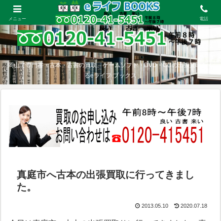
メニュー
電話
岡山で専門書・古本・古書の買取、ゲームソフト・DVD・CDの出張買取をす
るeライフ ブックス
真庭市へ古本の出張買取に行ってきまし
た。
2013.05.10
2020.07.18