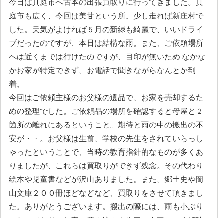
今日は真庭市へ古本の出張買取りに行ってきました。真
庭市も広く、今回は美甘という所。少し走れば新庄村で
した。天気がよければ５月の新緑も綺麗で、いいドライ
ブだったのですが、本日は結構な雨。また、ご依頼場所
へは近くまでは行けたのですが、目印が無いため なかな
かお家が特定できず、お電話で聞きながらなんとか到
着。
今回はご依頼主様のお父様の遺品で、お家を売却するた
めの整理でした。ご依頼品の場所を確認すると母屋と２
箇所の離れにあるということ。期待と雨の中の搬出の不
安が・・。お父様は生前、学校の先生をされていらっし
ゃったということで、当時の教育指針的なものが多くあ
りましたが、これらは買取りができず残念。その代わり
絵本や児童書などが沢山ありました。また、郷土史や岡
山文庫２００冊ほどなどなど、買取りをさせて頂きまし
た。ありがとうございます。搬出の際には、雨も小ぶり