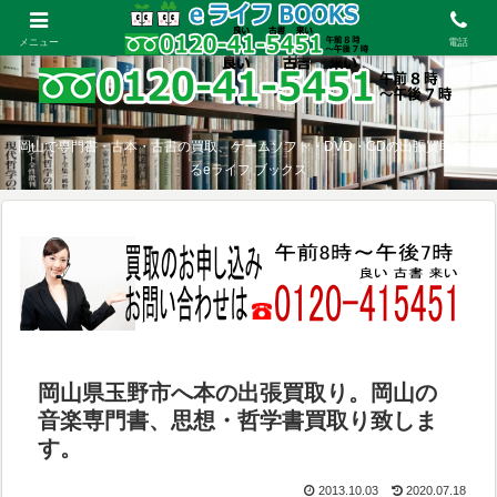
メニュー
電話
岡山で専門書・古本・古書の買取、ゲームソフト・DVD・CDの出張買取をす
るeライフ ブックス
岡山県玉野市へ本の出張買取り。岡山の
音楽専門書、思想・哲学書買取り致しま
す。
2013.10.03
2020.07.18