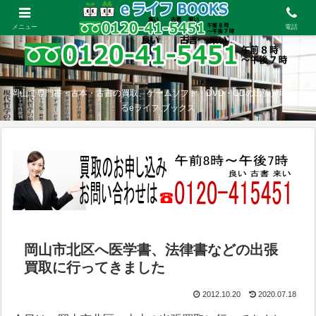
メニュー
電話
岡山で専門書・古本・古書の買取、ゲームソフト・DVD・CDの出張買取をす
るeライフ ブックス
岡山市北区へ医学書、法律書などの出張
買取に行ってきました
2012.10.20
2020.07.18