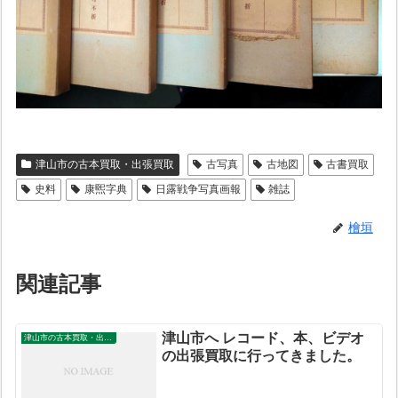
津山市の古本買取・出張買取
古写真
古地図
古書買取
史料
康煕字典
日露戦争写真画報
雑誌
檜垣
関連記事
津山市へ レコード、本、ビデオ
津山市の古本買取・出張買取
の出張買取に行ってきました。