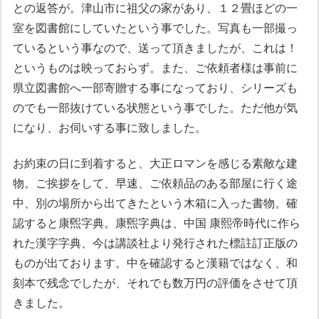
との返答が。津山市に祖父の家があり、１２畳ほどの一
室を図書館にしていたという事でした。写真も一部撮っ
ているという事なので、送って頂きましたが、これは！
というものは映っておらず。また、ご依頼者様は事前に
県立図書館へ一部寄贈する事になっており、シリーズも
のでも一部抜けている状態という事でした。ただ他が気
になり、お伺いする事に致しました。
お約束の日に到着すると、大正ロマンを感じる素敵な建
物。ご挨拶をして、早速、ご依頼品のある部屋に行く途
中、別の場所から出てきたという木箱に入った書物。確
認すると康煕字典。康煕字典は、中国 康熙帝時代に作ら
れた漢字字典、今は講談社より発行された標註訂正版の
ものが出ております。中を確認すると漢籍ではなく、和
刻本で残念でしたが、それでも数万円の評価をさせて頂
きました。