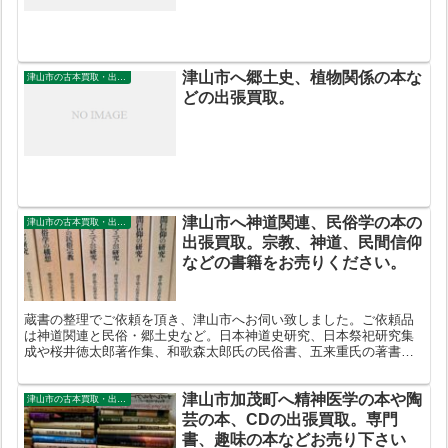
津山市へ郷土史、植物関係の本な
津山市の古本買取・出張買取
どの出張買取。
津山市へ神道関連、民俗学の本の
津山市の古本買取・出張買取
出張買取。宗教、神道、民間信仰
などの書籍をお売りください。
蔵書の整理でご依頼を頂き、津山市へお伺い致しました。ご依頼品
は神道関連と民俗・郷土史など。日本神道史研究、日本祭祀研究集
成や桜井徳太郎著作集、和歌森太郎氏の民俗書、五来重氏の著書、
岡山県の古文書集や郷土史などを買受させていただきました。
津山市加茂町へ精神医学の本や陶
津山市の古本買取・出張買取
芸の本、CDの出張買取。専門
書、趣味の本などお売り下さい