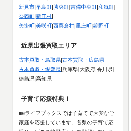
新見市
|
早島町
|
勝央町
|
吉備中央町
|
和気町
|
奈義町
|
新庄村
|
矢掛町
|
美咲町
|
西粟倉村
|
里庄町
|
鏡野町
近県出張買取エリア
古本買取・鳥取県
|
古本買取・広島県
|
古本買取・愛媛県
|兵庫県|大阪府|香川県|
徳島県|高知県
子育て応援特典！
■eライフブックスでは子育てで大変なご
家庭を応援しています。各県の子育て応