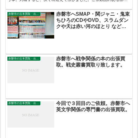
は駐車場に接しており、搬出は楽に行える場所。拝見すると大学
の...
赤磐市へSMAP・関ジャニ・鬼束
赤磐市の古本買取・出張買取
ちひろのCDやDVD、スラムダン
クや天は赤い河のほとり などの
漫画の出張買取。コンサート・ラ
イブのDVD・ブルーレイ お売り
ください。
赤磐市へ戦争関係の本の出張買
赤磐市の古本買取・出張買取
取。戦史叢書買取り致します。
今回で３回目のご依頼。赤磐市へ
赤磐市の古本買取・出張買取
英文学関係の専門書の出張買取。