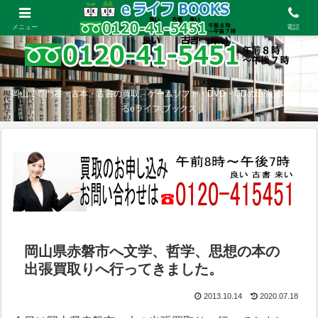
メニュー
電話
岡山で専門書・古本・古書の買取、ゲームソフト・DVD・CDの出張買取をす
るeライフ ブックス
岡山県赤磐市へ文学、哲学、思想の本の
出張買取りへ行ってきました。
2013.10.14
2020.07.18