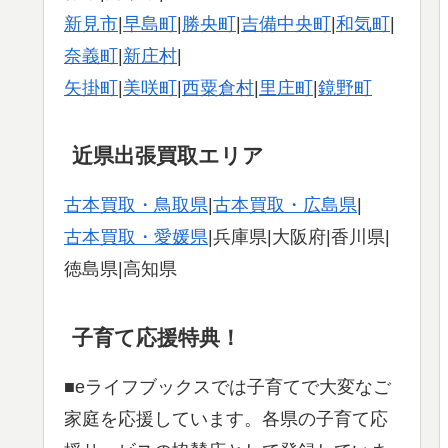
新見市
|
早島町
|
勝央町
|
吉備中央町
|
和気町
|
奈義町
|
新庄村
|
矢掛町
|
美咲町
|
西粟倉村
|
里庄町
|
鏡野町
近県出張買取エリア
古本買取・鳥取県
|
古本買取・広島県
|
古本買取・愛媛県
|兵庫県|大阪府|香川県|
徳島県|高知県
子育て応援特典！
■eライフブックスでは子育てで大変なご
家庭を応援しています。各県の子育て応