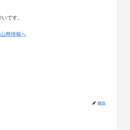
幸いです。
檜垣