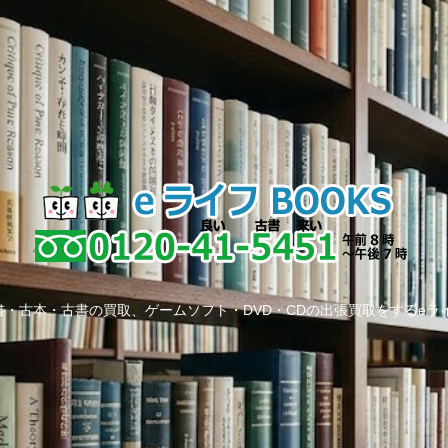
・古本・古書の買取、ゲームソフト・DVD・CDの出張買取をするeラ