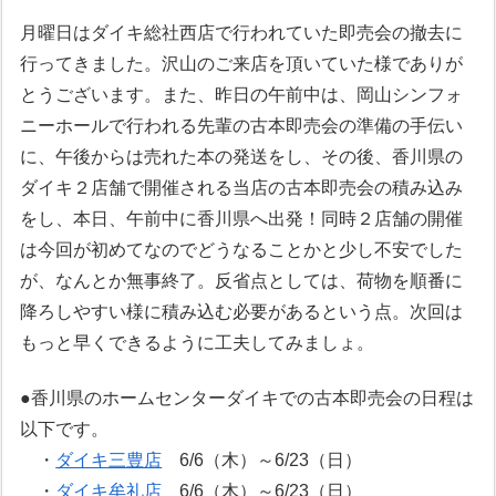
月曜日はダイキ総社西店で行われていた即売会の撤去に
行ってきました。沢山のご来店を頂いていた様でありが
とうございます。また、昨日の午前中は、岡山シンフォ
ニーホールで行われる先輩の古本即売会の準備の手伝い
に、午後からは売れた本の発送をし、その後、香川県の
ダイキ２店舗で開催される当店の古本即売会の積み込み
をし、本日、午前中に香川県へ出発！同時２店舗の開催
は今回が初めてなのでどうなることかと少し不安でした
が、なんとか無事終了。反省点としては、荷物を順番に
降ろしやすい様に積み込む必要があるという点。次回は
もっと早くできるように工夫してみましょ。
●香川県のホームセンターダイキでの古本即売会の日程は
以下です。
・
ダイキ三豊店
6/6（木）～6/23（日）
・
ダイキ牟礼店
6/6（木）～6/23（日）