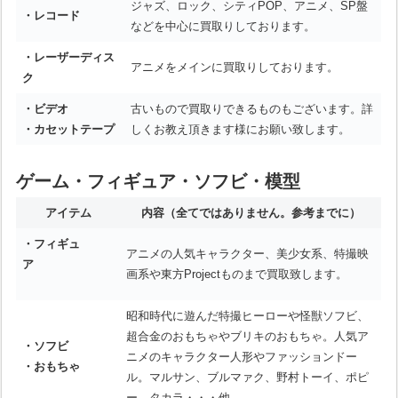
ジャズ、ロック、シティPOP、アニメ、SP盤
・レコード
などを中心に買取りしております。
・レーザーディス
アニメをメインに買取りしております。
ク
・ビデオ
古いもので買取りできるものもございます。詳
・カセットテープ
しくお教え頂きます様にお願い致します。
ゲーム・フィギュア・ソフビ・模型
アイテム
内容
（全てではありません。参考までに）
・フィギュ
アニメの人気キャラクター、美少女系、特撮映
ア
画系や東方Projectものまで買取致します。
昭和時代に遊んだ特撮ヒーローや怪獣ソフビ、
超合金のおもちゃやブリキのおもちゃ。人気ア
・ソフビ
ニメのキャラクター人形やファッションドー
・おもちゃ
ル。マルサン、ブルマァク、野村トーイ、ポピ
ー、タカラ・・・他。