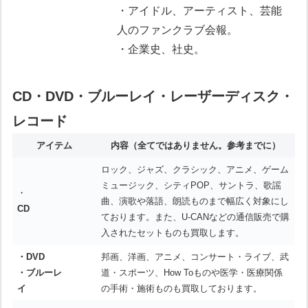
・アイドル、アーティスト、芸能
人のファンクラブ会報。
・企業史、社史。
CD・DVD・ブルーレイ・レーザーディスク・
レコード
アイテム
内容
（全てではありません。参考までに）
ロック、ジャズ、クラシック、アニメ、ゲーム
ミュージック、シティPOP、サントラ、歌謡
・
曲、演歌や落語、朗読ものまで幅広く対象にし
CD
ております。また、U-CANなどの通信販売で購
入されたセットものも買取します。
・DVD
邦画、洋画、アニメ、コンサート・ライブ、武
・ブルーレ
道・スポーツ、How Toものや医学・医療関係
イ
の手術・施術ものも買取しております。