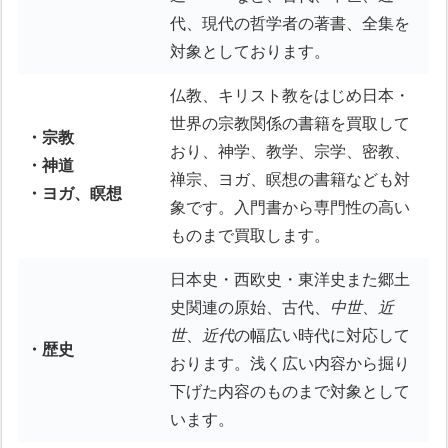
代、現代の哲学者の著書、全集を
対象としております。
仏教、キリスト教をはじめ日本・
世界の宗教関係の書籍を買取して
・宗教
おり、神学、教学、宗学、密教、
・神道
禅宗、ヨガ、瞑想の書籍なども対
・ヨガ、瞑想
象です。入門書から専門性の高い
ものまで買取します。
日本史・西欧史・東洋史また郷土
史関連の原始、古代、
中世
、
近
世
、
近代
の幅広い時代に対応して
・歴史
おります。浅く広い内容から掘り
下げた内容のものまで対象として
います。