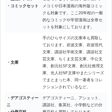
・コミックセット
メコミや日本漫画の海外版コミッ
クも対象です。ここ20年程の一般
的なコミックや学習漫画は全巻セ
ットを対象にしております。
手のひらサイズの文庫本も買取し
ております。岩波文庫、岩波現代
文庫、講談社学術文庫、講談社文
芸文庫、ちくま文芸文庫、中公文
・文庫
庫、創元社SF文庫、創元社推理文
庫、光人社NF文庫やまたシリーズ
でまとまった本、同一著者をコレ
クションされているなど。
・デアゴスティー
デアゴスティーニ、アシェット、
ニ
講談社、集英社、小学館などの分
・分冊百科
冊百科も買取しております。