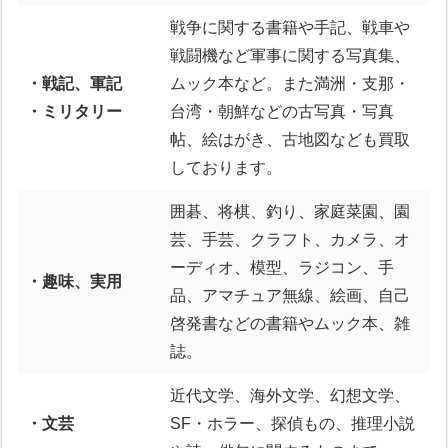
戦争に関する書籍や手記、戦車や
戦闘機など軍事に関する写真集、
・戦記、軍記
ムック本など。また満洲・支那・
・ミリタリー
台湾・朝鮮などの古写真・写真
帖、絵はがき、古地図なども買取
しております。
囲碁、将棋、釣り、家庭菜園、園
芸、手芸、クラフト、カメラ、オ
ーディオ、模型、ラジコン、手
・趣味、実用
品、アマチュア無線、絵画、自己
啓発書などの書籍やムック本、雑
誌。
近代文学、海外文学、幻想文学、
・文芸
SF・ホラー、探偵もの、推理小説