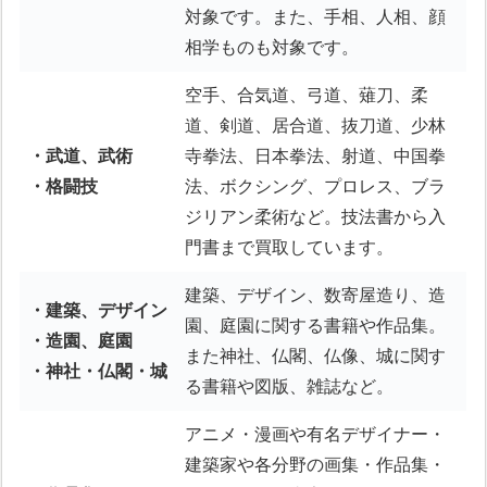
対象です。また、手相、人相、顔
相学ものも対象です。
空手、合気道、弓道、薙刀、柔
道、剣道、居合道、抜刀道、少林
・武道、武術
寺拳法、日本拳法、射道、中国拳
・格闘技
法、ボクシング、プロレス、ブラ
ジリアン柔術など。技法書から入
門書まで買取しています。
建築、デザイン、数寄屋造り、造
・建築、デザイン
園、庭園に関する書籍や作品集。
・造園、庭園
また神社、仏閣、仏像、城に関す
・神社・仏閣・城
る書籍や図版、雑誌など。
アニメ・漫画や有名デザイナー・
建築家や各分野の画集・作品集・