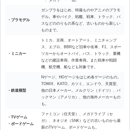
ガンプラをはじめ、特撮ものやアニメのプラモ
デル。車やバイク、戦艦、戦車、トラック、バ
・プラモデル
スなどののりもの系など、古いものから新しい
ものまで。
トミカ、京商、オートアート、ミニチャンプ
ス、エブロ、BBRなど旧車や名車、F1、スポー
・ミニカー
ツカーからオートバイ。バス、トラック、重機
などの建設車両、作業車両。また戦車や戦闘
機、航空機、船なども対象です。
Nゲージ、HOゲージをはじめ各ゲージのもの。
TOMIX、KATO、カツミ、エンドウ、天賞堂、
・鉄道模型
他の日本メーカー。メルクリン（ドイツ）、バ
ックマン（アメリカ）、他の海外メーカーもの
も。
ファミコン（任天堂）、メガドライブ（セ
・TVゲーム
ガ）、ネオジオ（SNK）などの古いものから最
・ボードゲーム
新のTVゲーム、ボードゲームも。