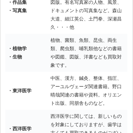
・作品集
図版。有名写真家の人物、風景、
・写真集
ドキュメントの写真集など。森山
大道、細江英公、土門拳、深瀬昌
久・・・他
植物、菌類、魚類、昆虫、両生
・植物学
類、爬虫類、哺乳類他などの書籍
・生物
や図鑑、図版、洋書なども買取対
象です。
中医、漢方、鍼灸、整体、指圧、
アーユルヴェーダ関連書籍。野口
・東洋医学
晴哉関連の書籍や資料。オリエン
ト出版、同朋舎ものなど。
西洋医学に関しては、新しいもの
を対象にしておりますが、歯学は
・西洋医学
古くても買取できるものがござい