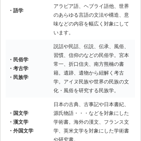
アラビア語、ヘブライ語他、世界
・語学
のあらゆる言語の文法や構造、意
味などの内容を幅広く対象にして
います。
説話や民話、伝説、伝承、風俗、
習慣、信仰のなどの民俗学。宮本
・民俗学
常一、折口信夫、南方熊楠の書
・考古学
籍。遺跡、遺物から紐解く考古
・民族学
学。アイヌ民族や世界の民族の文
化・風俗を研究する民族学。
日本の古典、古事記や日本書紀、
・国文学
源氏物語・・・などを対象にした
・漢文学
学術書。海外の漢文、フランス文
・外国文学
学、英米文学を対象にした学術書
や研究書。