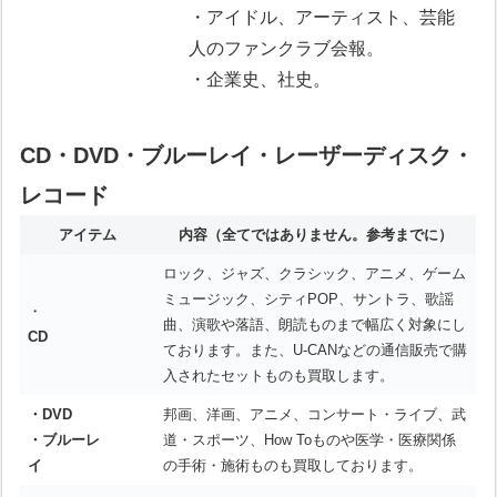
・アイドル、アーティスト、芸能
人のファンクラブ会報。
・企業史、社史。
CD・DVD・ブルーレイ・レーザーディスク・
レコード
アイテム
内容
（全てではありません。参考までに）
ロック、ジャズ、クラシック、アニメ、ゲーム
ミュージック、シティPOP、サントラ、歌謡
・
曲、演歌や落語、朗読ものまで幅広く対象にし
CD
ております。また、U-CANなどの通信販売で購
入されたセットものも買取します。
・DVD
邦画、洋画、アニメ、コンサート・ライブ、武
・ブルーレ
道・スポーツ、How Toものや医学・医療関係
イ
の手術・施術ものも買取しております。