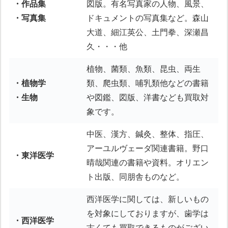
・作品集
図版。有名写真家の人物、風景、
・写真集
ドキュメントの写真集など。森山
大道、細江英公、土門拳、深瀬昌
久・・・他
植物、菌類、魚類、昆虫、両生
・植物学
類、爬虫類、哺乳類他などの書籍
・生物
や図鑑、図版、洋書なども買取対
象です。
中医、漢方、鍼灸、整体、指圧、
アーユルヴェーダ関連書籍。野口
・東洋医学
晴哉関連の書籍や資料。オリエン
ト出版、同朋舎ものなど。
西洋医学に関しては、新しいもの
を対象にしておりますが、歯学は
・西洋医学
古くても買取できるものがござい