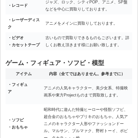
ジャズ、ロック、シティPOP、アニメ、SP盤
・レコード
などを中心に買取りしております。
・レーザーディス
アニメをメインに買取りしております。
ク
・ビデオ
古いもので買取りできるものもございます。詳
・カセットテープ
しくお教え頂きます様にお願い致します。
ゲーム・フィギュア・ソフビ・模型
アイテム
内容
（全てではありません。参考までに）
・フィギュ
アニメの人気キャラクター、美少女系、特撮映
ア
画系や東方Projectものまで買取致します。
昭和時代に遊んだ特撮ヒーローや怪獣ソフビ、
超合金のおもちゃやブリキのおもちゃ。人気ア
・ソフビ
ニメのキャラクター人形やファッションドー
・おもちゃ
ル。マルサン、ブルマァク、野村トーイ、ポピ
ー、タカラ・・・他。