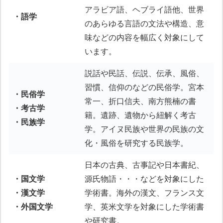
アラビア語、ヘブライ語他、世界
・語学
のあらゆる言語の文法や構造、意
味などの内容を幅広く対象にして
います。
説話や民話、伝説、伝承、風俗、
習慣、信仰のなどの民俗学。宮本
・民俗学
常一、折口信夫、南方熊楠の書
・考古学
籍。遺跡、遺物から紐解く考古
・民族学
学。アイヌ民族や世界の民族の文
化・風俗を研究する民族学。
日本の古典、古事記や日本書紀、
・国文学
源氏物語・・・などを対象にした
・漢文学
学術書。海外の漢文、フランス文
・外国文学
学、英米文学を対象にした学術書
や研究書。