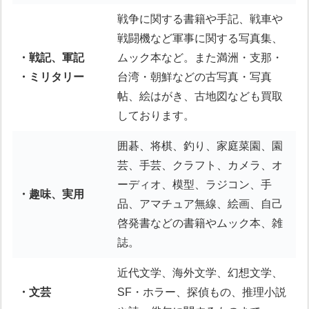
戦争に関する書籍や手記、戦車や
戦闘機など軍事に関する写真集、
・戦記、軍記
ムック本など。また満洲・支那・
・ミリタリー
台湾・朝鮮などの古写真・写真
帖、絵はがき、古地図なども買取
しております。
囲碁、将棋、釣り、家庭菜園、園
芸、手芸、クラフト、カメラ、オ
ーディオ、模型、ラジコン、手
・趣味、実用
品、アマチュア無線、絵画、自己
啓発書などの書籍やムック本、雑
誌。
近代文学、海外文学、幻想文学、
・文芸
SF・ホラー、探偵もの、推理小説