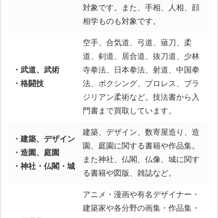
対象です。また、手相、人相、顔
相学ものも対象です。
空手、合気道、弓道、薙刀、柔
道、剣道、居合道、抜刀道、少林
・武道、武術
寺拳法、日本拳法、射道、中国拳
・格闘技
法、ボクシング、プロレス、ブラ
ジリアン柔術など。技法書から入
門書まで買取しています。
建築、デザイン、数寄屋造り、造
・建築、デザイン
園、庭園に関する書籍や作品集。
・造園、庭園
また神社、仏閣、仏像、城に関す
・神社・仏閣・城
る書籍や図版、雑誌など。
アニメ・漫画や有名デザイナー・
建築家や各分野の画集・作品集・