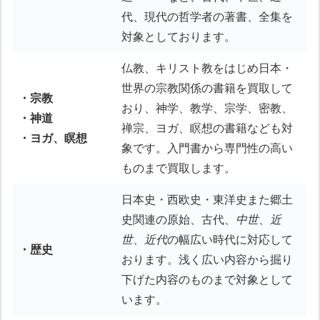
代、現代の哲学者の著書、全集を
対象としております。
仏教、キリスト教をはじめ日本・
世界の宗教関係の書籍を買取して
・宗教
おり、神学、教学、宗学、密教、
・神道
禅宗、ヨガ、瞑想の書籍なども対
・ヨガ、瞑想
象です。入門書から専門性の高い
ものまで買取します。
日本史・西欧史・東洋史また郷土
史関連の原始、古代、
中世
、
近
世
、
近代
の幅広い時代に対応して
・歴史
おります。浅く広い内容から掘り
下げた内容のものまで対象として
います。