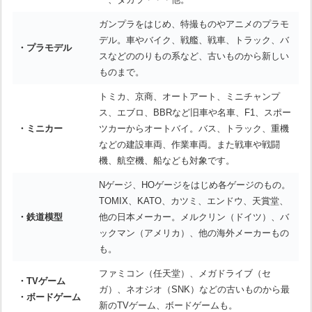
ガンプラをはじめ、特撮ものやアニメのプラモ
デル。車やバイク、戦艦、戦車、トラック、バ
・プラモデル
スなどののりもの系など、古いものから新しい
ものまで。
トミカ、京商、オートアート、ミニチャンプ
ス、エブロ、BBRなど旧車や名車、F1、スポー
・ミニカー
ツカーからオートバイ。バス、トラック、重機
などの建設車両、作業車両。また戦車や戦闘
機、航空機、船なども対象です。
Nゲージ、HOゲージをはじめ各ゲージのもの。
TOMIX、KATO、カツミ、エンドウ、天賞堂、
・鉄道模型
他の日本メーカー。メルクリン（ドイツ）、バ
ックマン（アメリカ）、他の海外メーカーもの
も。
ファミコン（任天堂）、メガドライブ（セ
・TVゲーム
ガ）、ネオジオ（SNK）などの古いものから最
・ボードゲーム
新のTVゲーム、ボードゲームも。