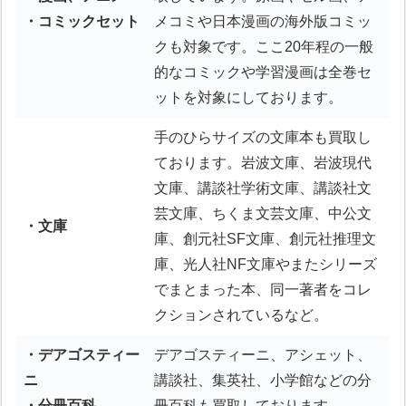
・コミックセット
メコミや日本漫画の海外版コミッ
クも対象です。ここ20年程の一般
的なコミックや学習漫画は全巻セ
ットを対象にしております。
手のひらサイズの文庫本も買取し
ております。岩波文庫、岩波現代
文庫、講談社学術文庫、講談社文
芸文庫、ちくま文芸文庫、中公文
・文庫
庫、創元社SF文庫、創元社推理文
庫、光人社NF文庫やまたシリーズ
でまとまった本、同一著者をコレ
クションされているなど。
・デアゴスティー
デアゴスティーニ、アシェット、
ニ
講談社、集英社、小学館などの分
・分冊百科
冊百科も買取しております。