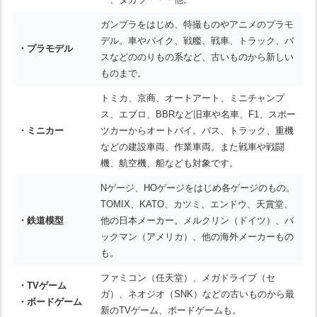
ガンプラをはじめ、特撮ものやアニメのプラモ
デル。車やバイク、戦艦、戦車、トラック、バ
・プラモデル
スなどののりもの系など、古いものから新しい
ものまで。
トミカ、京商、オートアート、ミニチャンプ
ス、エブロ、BBRなど旧車や名車、F1、スポー
・ミニカー
ツカーからオートバイ。バス、トラック、重機
などの建設車両、作業車両。また戦車や戦闘
機、航空機、船なども対象です。
Nゲージ、HOゲージをはじめ各ゲージのもの。
TOMIX、KATO、カツミ、エンドウ、天賞堂、
・鉄道模型
他の日本メーカー。メルクリン（ドイツ）、バ
ックマン（アメリカ）、他の海外メーカーもの
も。
ファミコン（任天堂）、メガドライブ（セ
・TVゲーム
ガ）、ネオジオ（SNK）などの古いものから最
・ボードゲーム
新のTVゲーム、ボードゲームも。