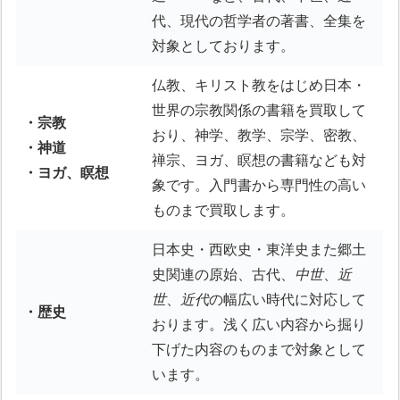
代、現代の哲学者の著書、全集を
対象としております。
仏教、キリスト教をはじめ日本・
世界の宗教関係の書籍を買取して
・宗教
おり、神学、教学、宗学、密教、
・神道
禅宗、ヨガ、瞑想の書籍なども対
・ヨガ、瞑想
象です。入門書から専門性の高い
ものまで買取します。
日本史・西欧史・東洋史また郷土
史関連の原始、古代、
中世
、
近
世
、
近代
の幅広い時代に対応して
・歴史
おります。浅く広い内容から掘り
下げた内容のものまで対象として
います。