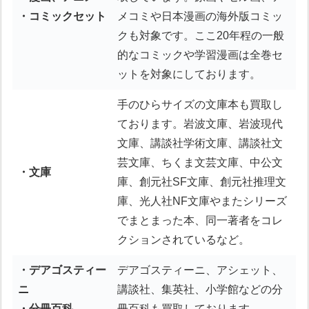
・コミックセット
メコミや日本漫画の海外版コミッ
クも対象です。ここ20年程の一般
的なコミックや学習漫画は全巻セ
ットを対象にしております。
手のひらサイズの文庫本も買取し
ております。岩波文庫、岩波現代
文庫、講談社学術文庫、講談社文
芸文庫、ちくま文芸文庫、中公文
・文庫
庫、創元社SF文庫、創元社推理文
庫、光人社NF文庫やまたシリーズ
でまとまった本、同一著者をコレ
クションされているなど。
・デアゴスティー
デアゴスティーニ、アシェット、
ニ
講談社、集英社、小学館などの分
・分冊百科
冊百科も買取しております。