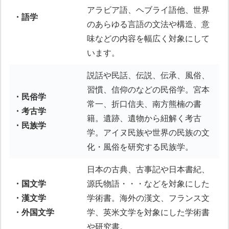
アラビア語、ヘブライ語他、世界
・語学
のあらゆる言語の文法や構造、意
味などの内容を幅広く対象にして
います。
説話や民話、伝説、伝承、風俗、
習慣、信仰のなどの民俗学。宮本
・民俗学
常一、折口信夫、南方熊楠の書
・考古学
籍。遺跡、遺物から紐解く考古
・民族学
学。アイヌ民族や世界の民族の文
化・風俗を研究する民族学。
日本の古典、古事記や日本書紀、
・国文学
源氏物語・・・などを対象にした
・漢文学
学術書。海外の漢文、フランス文
・外国文学
学、英米文学を対象にした学術書
や研究書。