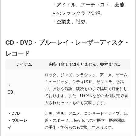
・アイドル、アーティスト、芸能
人のファンクラブ会報。
・企業史、社史。
CD・DVD・ブルーレイ・レーザーディスク・
レコード
アイテム
内容
（全てではありません。参考までに）
ロック、ジャズ、クラシック、アニメ、ゲーム
ミュージック、シティPOP、サントラ、歌謡
・
曲、演歌や落語、朗読ものまで幅広く対象にし
CD
ております。また、U-CANなどの通信販売で購
入されたセットものも買取します。
・DVD
邦画、洋画、アニメ、コンサート・ライブ、武
・ブルーレ
道・スポーツ、How Toものや医学・医療関係
イ
の手術・施術ものも買取しております。