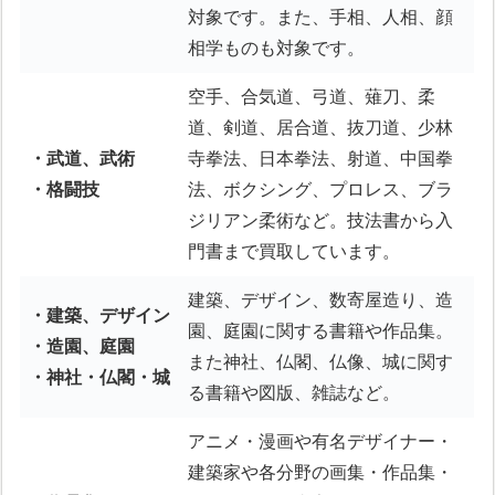
対象です。また、手相、人相、顔
相学ものも対象です。
空手、合気道、弓道、薙刀、柔
道、剣道、居合道、抜刀道、少林
・武道、武術
寺拳法、日本拳法、射道、中国拳
・格闘技
法、ボクシング、プロレス、ブラ
ジリアン柔術など。技法書から入
門書まで買取しています。
建築、デザイン、数寄屋造り、造
・建築、デザイン
園、庭園に関する書籍や作品集。
・造園、庭園
また神社、仏閣、仏像、城に関す
・神社・仏閣・城
る書籍や図版、雑誌など。
アニメ・漫画や有名デザイナー・
建築家や各分野の画集・作品集・