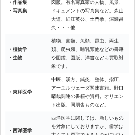
・作品集
図版。有名写真家の人物、風景、
・写真集
ドキュメントの写真集など。森山
大道、細江英公、土門拳、深瀬昌
久・・・他
植物、菌類、魚類、昆虫、両生
・植物学
類、爬虫類、哺乳類他などの書籍
・生物
や図鑑、図版、洋書なども買取対
象です。
中医、漢方、鍼灸、整体、指圧、
アーユルヴェーダ関連書籍。野口
・東洋医学
晴哉関連の書籍や資料。オリエン
ト出版、同朋舎ものなど。
西洋医学に関しては、新しいもの
を対象にしておりますが、歯学は
・西洋医学
古くても買取できるものがござい