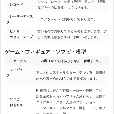
ジャズ、ロック、シティPOP、アニメ、SP盤
・レコード
などを中心に買取りしております。
・レーザーディス
アニメをメインに買取りしております。
ク
・ビデオ
古いもので買取りできるものもございます。詳
・カセットテープ
しくお教え頂きます様にお願い致します。
ゲーム・フィギュア・ソフビ・模型
アイテム
内容
（全てではありません。参考までに）
・フィギュ
アニメの人気キャラクター、美少女系、特撮映
ア
画系や東方Projectものまで買取致します。
昭和時代に遊んだ特撮ヒーローや怪獣ソフビ、
超合金のおもちゃやブリキのおもちゃ。人気ア
・ソフビ
ニメのキャラクター人形やファッションドー
・おもちゃ
ル。マルサン、ブルマァク、野村トーイ、ポピ
ー、タカラ・・・他。