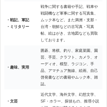
戦争に関する書籍や手記、戦車や
戦闘機など軍事に関する写真集、
・戦記、軍記
ムック本など。また満洲・支那・
・ミリタリー
台湾・朝鮮などの古写真・写真
帖、絵はがき、古地図なども買取
しております。
囲碁、将棋、釣り、家庭菜園、園
芸、手芸、クラフト、カメラ、オ
ーディオ、模型、ラジコン、手
・趣味、実用
品、アマチュア無線、絵画、自己
啓発書などの書籍やムック本、雑
誌。
近代文学、海外文学、幻想文学、
・文芸
SF・ホラー、探偵もの、推理小説