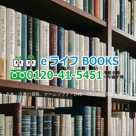
・古本・古書の買取、ゲームソフト・DVD・CDの出張買取をするeラ