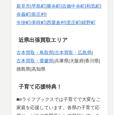
新見市
|
早島町
|
勝央町
|
吉備中央町
|
和気町
|
奈義町
|
新庄村
|
矢掛町
|
美咲町
|
西粟倉村
|
里庄町
|
鏡野町
近県出張買取エリア
古本買取・鳥取県
|
古本買取・広島県
|
古本買取・愛媛県
|兵庫県|大阪府|香川県|
徳島県|高知県
子育て応援特典！
■eライフブックスでは子育てで大変なご
家庭を応援しています。各県の子育て応