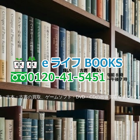
・古本・古書の買取、ゲームソフト・DVD・CDの出張買取をするeラ