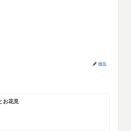
檜垣
とお花見