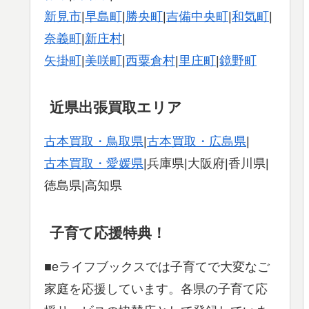
新見市
|
早島町
|
勝央町
|
吉備中央町
|
和気町
|
奈義町
|
新庄村
|
矢掛町
|
美咲町
|
西粟倉村
|
里庄町
|
鏡野町
近県出張買取エリア
古本買取・鳥取県
|
古本買取・広島県
|
古本買取・愛媛県
|兵庫県|大阪府|香川県|
徳島県|高知県
子育て応援特典！
■eライフブックスでは子育てで大変なご
家庭を応援しています。各県の子育て応