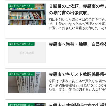
２回目のご依頼。赤磐市の考
赤磐市の古本買取・出張買取
の専門書の出張買取。
前回お伺いした際に次回の予約を頂き
で、お使いになった本の整理という事
に置いておきたい書籍も売却したいとい
赤磐市へ陶芸・釉薬、自己啓
赤磐市の古本買取・出張買取
赤磐市でキリスト教関係書籍
赤磐市の古本買取・出張買取
今回はご実家にある本の買取り依頼の
約・新約聖書注解」5冊揃いをはじめ
品集、文学・俳句に関するものなどを
赤磐市へ建築関係の本の出張
赤磐市の古本買取・出張買取