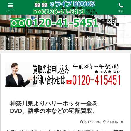
メニュー
電話
岡山で専門書・古本・古書の買取、ゲームソフト・DVD・CDの出張買取をす
るeライフ ブックス
神奈川県よりハリーポッター全巻、
DVD、語学の本などの宅配買取。
2017.10.26
2020.07.18