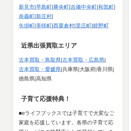
新見市
|
早島町
|
勝央町
|
吉備中央町
|
和気町
|
奈義町
|
新庄村
|
矢掛町
|
美咲町
|
西粟倉村
|
里庄町
|
鏡野町
近県出張買取エリア
古本買取・鳥取県
|
古本買取・広島県
|
古本買取・愛媛県
|兵庫県|大阪府|香川県|
徳島県|高知県
子育て応援特典！
■eライフブックスでは子育てで大変なご
家庭を応援しています。各県の子育て応