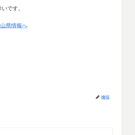
幸いです。
檜垣