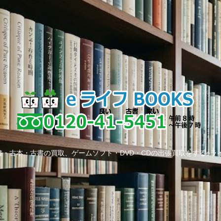
・古本・古書の買取、ゲームソフト・DVD・CDの出張買取をするeラ