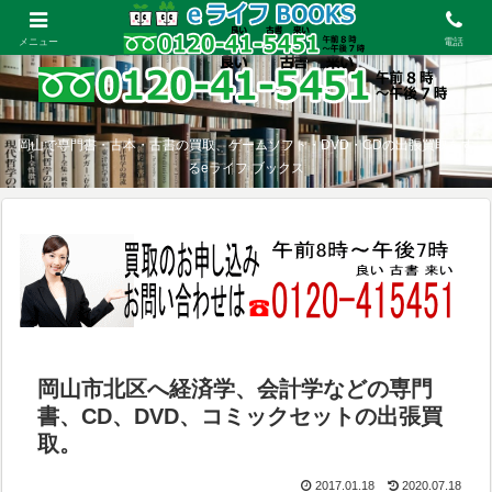
メニュー
電話
岡山で専門書・古本・古書の買取、ゲームソフト・DVD・CDの出張買取をす
るeライフ ブックス
岡山市北区へ経済学、会計学などの専門
書、CD、DVD、コミックセットの出張買
取。
2017.01.18
2020.07.18