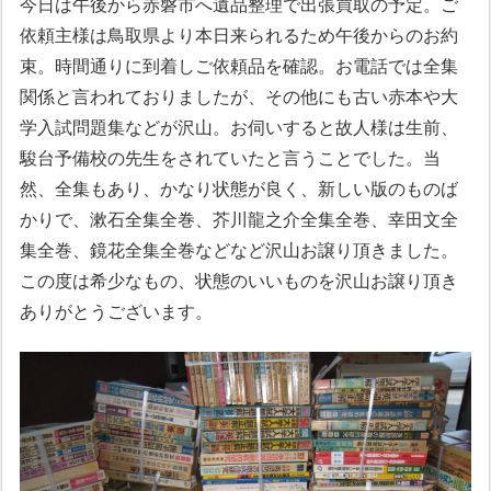
今日は午後から赤磐市へ遺品整理で出張買取の予定。ご
依頼主様は鳥取県より本日来られるため午後からのお約
束。時間通りに到着しご依頼品を確認。お電話では全集
関係と言われておりましたが、その他にも古い赤本や大
学入試問題集などが沢山。お伺いすると故人様は生前、
駿台予備校の先生をされていたと言うことでした。当
然、全集もあり、かなり状態が良く、新しい版のものば
かりで、漱石全集全巻、芥川龍之介全集全巻、幸田文全
集全巻、鏡花全集全巻などなど沢山お譲り頂きました。
この度は希少なもの、状態のいいものを沢山お譲り頂き
ありがとうございます。