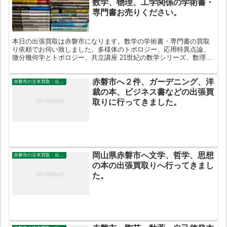
数学、物理、工学関係の学術書・
専門書お売りください。
本日の出張買取は赤磐市になります。数学の学術書・専門書の買取
り依頼でお伺い致しました。多様体のトポロジー、応用特異点論、
微分幾何学とトポロジー、共立講座 21世紀の数学シリーズ、数理物
理学方法序説シリーズ、数学オリンピック問題集など買取致しまし
た。
赤磐市へ２件、ガーデニング、洋
赤磐市の古本買取・出張買取
裁の本、ビジネス書などの出張買
取りに行ってきました。
岡山県赤磐市へ文学、哲学、思想
赤磐市の古本買取・出張買取
の本の出張買取りへ行ってきまし
た。