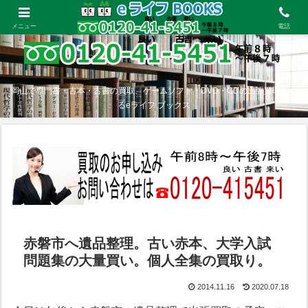
メニュー
電話
岡山で専門書・古本・古書の買取、ゲームソフト・DVD・CDの出張買取をす
るeライフ ブックス
赤磐市へ遺品整理。古い赤本、大学入試
問題集の大量買い。個人全集の買取り。
2014.11.16
2020.07.18