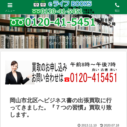
メニュー
電話
岡山で専門書・古本・古書の買取、ゲームソフト・DVD・CDの出張買取をす
るeライフ ブックス
岡山市北区へビジネス書の出張買取に行
ってきました。『７つの習慣』買取り致
します。
2013.11.10
2020.07.18