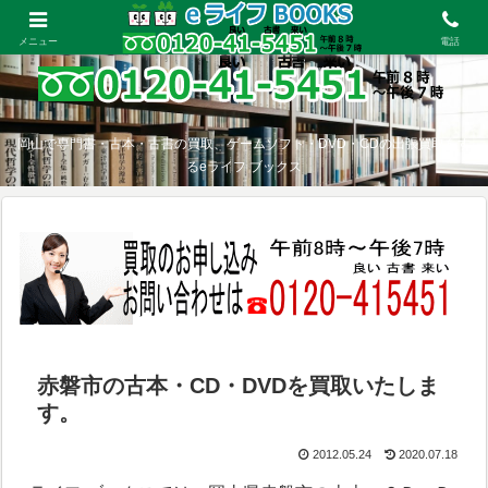
メニュー
電話
岡山で専門書・古本・古書の買取、ゲームソフト・DVD・CDの出張買取をす
るeライフ ブックス
赤磐市の古本・CD・DVDを買取いたしま
す。
2012.05.24
2020.07.18