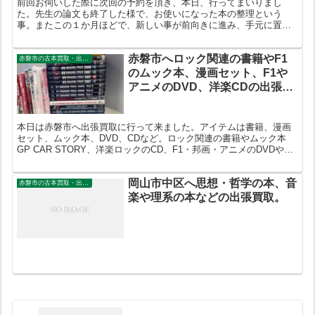
前回お伺いした際に次回の予約を頂き、本日、行ってまいりまし
た。先生の論文も終了した様で、お使いになった本の整理という
事。またこの１か月ほどで、新しい事が前向きに進み、手元に置い
ておきたい書籍も売却したいという事になりました。 今回は書架２
本...
赤磐市へロック関連の書籍やF1
赤磐市の古本買取・出張買取
のムック本、漫画セット、F1や
アニメのDVD、洋楽CDの出張買
取
本日は赤磐市へ出張買取に行って来ました。アイテムは書籍、漫画
セット、ムック本、DVD、CDなど。ロック関連の書籍やムック本
GP CAR STORY、洋楽ロックのCD、F1・邦画・アニメのDVDやブ
ルーレイ、漫画全巻セットなどお値段を付けさせて頂きました。
岡山市中区へ思想・哲学の本、音
赤磐市の古本買取・出張買取
楽や理系の本などの出張買取。