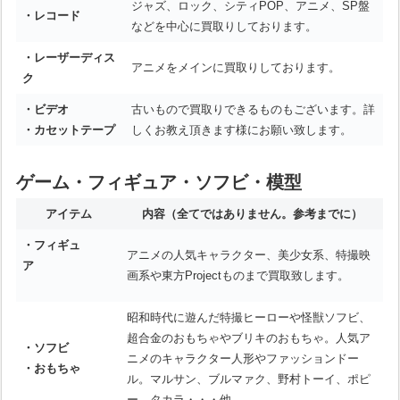
ジャズ、ロック、シティPOP、アニメ、SP盤
・レコード
などを中心に買取りしております。
・レーザーディス
アニメをメインに買取りしております。
ク
・ビデオ
古いもので買取りできるものもございます。詳
・カセットテープ
しくお教え頂きます様にお願い致します。
ゲーム・フィギュア・ソフビ・模型
アイテム
内容
（全てではありません。参考までに）
・フィギュ
アニメの人気キャラクター、美少女系、特撮映
ア
画系や東方Projectものまで買取致します。
昭和時代に遊んだ特撮ヒーローや怪獣ソフビ、
超合金のおもちゃやブリキのおもちゃ。人気ア
・ソフビ
ニメのキャラクター人形やファッションドー
・おもちゃ
ル。マルサン、ブルマァク、野村トーイ、ポピ
ー、タカラ・・・他。