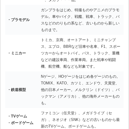
ガンプラをはじめ、特撮ものやアニメのプラモ
デル。車やバイク、戦艦、戦車、トラック、バ
・プラモデル
スなどののりもの系など、古いものから新しい
ものまで。
トミカ、京商、オートアート、ミニチャンプ
ス、エブロ、BBRなど旧車や名車、F1、スポー
・ミニカー
ツカーからオートバイ。バス、トラック、重機
などの建設車両、作業車両。また戦車や戦闘
機、航空機、船なども対象です。
Nゲージ、HOゲージをはじめ各ゲージのもの。
TOMIX、KATO、カツミ、エンドウ、天賞堂、
・鉄道模型
他の日本メーカー。メルクリン（ドイツ）、バ
ックマン（アメリカ）、他の海外メーカーもの
も。
ファミコン（任天堂）、メガドライブ（セ
・TVゲーム
ガ）、ネオジオ（SNK）などの古いものから最
・ボードゲーム
新のTVゲーム、ボードゲームも。