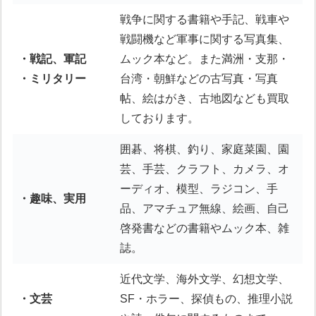
戦争に関する書籍や手記、戦車や
戦闘機など軍事に関する写真集、
・戦記、軍記
ムック本など。また満洲・支那・
・ミリタリー
台湾・朝鮮などの古写真・写真
帖、絵はがき、古地図なども買取
しております。
囲碁、将棋、釣り、家庭菜園、園
芸、手芸、クラフト、カメラ、オ
ーディオ、模型、ラジコン、手
・趣味、実用
品、アマチュア無線、絵画、自己
啓発書などの書籍やムック本、雑
誌。
近代文学、海外文学、幻想文学、
・文芸
SF・ホラー、探偵もの、推理小説