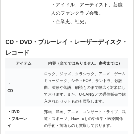
・アイドル、アーティスト、芸能
人のファンクラブ会報。
・企業史、社史。
CD・DVD・ブルーレイ・レーザーディスク・
レコード
アイテム
内容
（全てではありません。参考までに）
ロック、ジャズ、クラシック、アニメ、ゲーム
ミュージック、シティPOP、サントラ、歌謡
・
曲、演歌や落語、朗読ものまで幅広く対象にし
CD
ております。また、U-CANなどの通信販売で購
入されたセットものも買取します。
・DVD
邦画、洋画、アニメ、コンサート・ライブ、武
・ブルーレ
道・スポーツ、How Toものや医学・医療関係
イ
の手術・施術ものも買取しております。