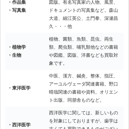
・作品集
図版。有名写真家の人物、風景、
・写真集
ドキュメントの写真集など。森山
大道、細江英公、土門拳、深瀬昌
久・・・他
植物、菌類、魚類、昆虫、両生
・植物学
類、爬虫類、哺乳類他などの書籍
・生物
や図鑑、図版、洋書なども買取対
象です。
中医、漢方、鍼灸、整体、指圧、
アーユルヴェーダ関連書籍。野口
・東洋医学
晴哉関連の書籍や資料。オリエン
ト出版、同朋舎ものなど。
西洋医学に関しては、新しいもの
を対象にしておりますが、歯学は
・西洋医学
古くても買取できるものがござい