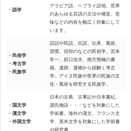
アラビア語、ヘブライ語他、世界
・語学
のあらゆる言語の文法や構造、意
味などの内容を幅広く対象にして
います。
説話や民話、伝説、伝承、風俗、
習慣、信仰のなどの民俗学。宮本
・民俗学
常一、折口信夫、南方熊楠の書
・考古学
籍。遺跡、遺物から紐解く考古
・民族学
学。アイヌ民族や世界の民族の文
化・風俗を研究する民族学。
日本の古典、古事記や日本書紀、
・国文学
源氏物語・・・などを対象にした
・漢文学
学術書。海外の漢文、フランス文
・外国文学
学、英米文学を対象にした学術書
や研究書。