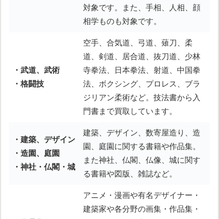
対象です。また、手相、人相、顔
相学ものも対象です。
空手、合気道、弓道、薙刀、柔
道、剣道、居合道、抜刀道、少林
・武道、武術
寺拳法、日本拳法、射道、中国拳
・格闘技
法、ボクシング、プロレス、ブラ
ジリアン柔術など。技法書から入
門書まで買取しています。
建築、デザイン、数寄屋造り、造
・建築、デザイン
園、庭園に関する書籍や作品集。
・造園、庭園
また神社、仏閣、仏像、城に関す
・神社・仏閣・城
る書籍や図版、雑誌など。
アニメ・漫画や有名デザイナー・
建築家や各分野の画集・作品集・