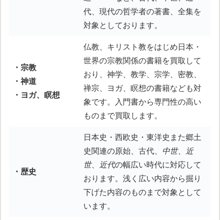
代、現代の哲学者の著書、全集を
対象としております。
仏教、キリスト教をはじめ日本・
世界の宗教関係の書籍を買取して
・宗教
おり、神学、教学、宗学、密教、
・神道
禅宗、ヨガ、瞑想の書籍なども対
・ヨガ、瞑想
象です。入門書から専門性の高い
ものまで買取します。
日本史・西欧史・東洋史また郷土
史関連の原始、古代、
中世
、
近
世
、
近代
の幅広い時代に対応して
・歴史
おります。浅く広い内容から掘り
下げた内容のものまで対象として
います。