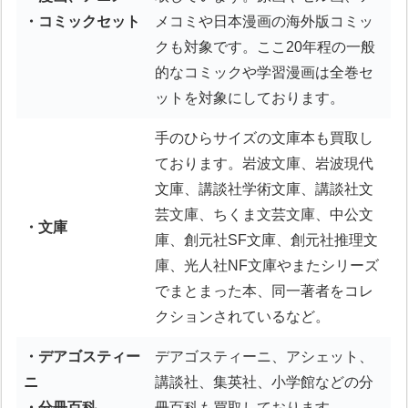
・コミックセット
メコミや日本漫画の海外版コミッ
クも対象です。ここ20年程の一般
的なコミックや学習漫画は全巻セ
ットを対象にしております。
手のひらサイズの文庫本も買取し
ております。岩波文庫、岩波現代
文庫、講談社学術文庫、講談社文
芸文庫、ちくま文芸文庫、中公文
・文庫
庫、創元社SF文庫、創元社推理文
庫、光人社NF文庫やまたシリーズ
でまとまった本、同一著者をコレ
クションされているなど。
・デアゴスティー
デアゴスティーニ、アシェット、
ニ
講談社、集英社、小学館などの分
・分冊百科
冊百科も買取しております。