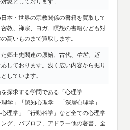
を対象としております。
め日本・世界の宗教関係の書籍を買取して
、密教、禅宗、ヨガ、瞑想の書籍なども対
性の高いものまで買取します。
また郷土史関連の原始、古代、
中世
、
近
対応しております。浅く広い内容から掘り
象としています。
動を探求する学問である「心理学
 「臨床心理学」「認知心理学」「深層心理学」
格心理学」「行動科学」など全ての心理学
ユング、パブロフ、アドラー他の著書、全