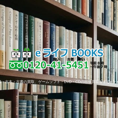
・古本・古書の買取、ゲームソフト・DVD・CDの出張買取をするeラ