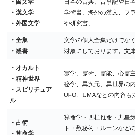
・国文学
日本の古典、古事記や日
・漢文学
学術書。海外の漢文、フ
・外国文学
や研究書。
・全集
文学の個人全集だけでな
・叢書
対象にしております。文
・オカルト
霊学、霊術、霊能、心霊
・精神世界
秘学、異次元、異世界の
・スピリチュア
UFO、UMAなどの内容も
ル
算命学・四柱推命・九星
・占術
ト・数秘術・ルーンなど
・算命学