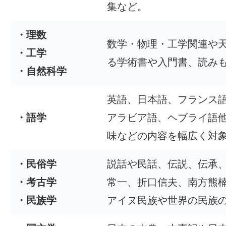
集など。
・理数
数学・物理・工学関連や
・工学
る学術書や入門書、読み
・自然科学
英語、日本語、フランス
・語学
アラビア語、ヘブライ語
味などの内容を幅広く対
・民俗学
説話や民話、伝説、伝承
・考古学
常一、折口信夫、南方熊
・民族学
アイヌ民族や世界の民族