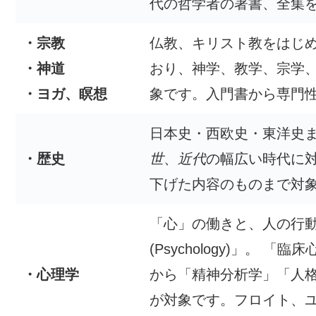
代の哲学者の著書、全集
・宗教
仏教、キリスト教をはじ
・神道
おり、神学、教学、宗学
・ヨガ、瞑想
象です。入門書から専門
日本史・西欧史・東洋史
・歴史
世
、
近代
の幅広い時代に
下げた内容のものまで対
「心」の働きと、人の行
(Psychology)」。
・心理学
から「精神分析学」「人
が対象です。フロイト、