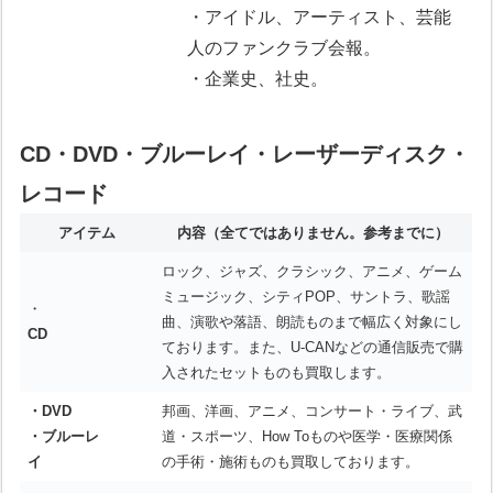
・アイドル、アーティスト、芸能
人のファンクラブ会報。
・企業史、社史。
CD・DVD・ブルーレイ・レーザーディスク・
レコード
アイテム
内容
（全てではありません。参考までに）
ロック、ジャズ、クラシック、アニメ、ゲーム
ミュージック、シティPOP、サントラ、歌謡
・
曲、演歌や落語、朗読ものまで幅広く対象にし
CD
ております。また、U-CANなどの通信販売で購
入されたセットものも買取します。
・DVD
邦画、洋画、アニメ、コンサート・ライブ、武
・ブルーレ
道・スポーツ、How Toものや医学・医療関係
イ
の手術・施術ものも買取しております。