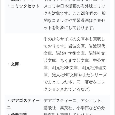
・コミックセット
メコミや日本漫画の海外版コミッ
クも対象です。ここ20年程の一般
的なコミックや学習漫画は全巻セ
ットを対象にしております。
手のひらサイズの文庫本も買取し
ております。岩波文庫、岩波現代
文庫、講談社学術文庫、講談社文
芸文庫、ちくま文芸文庫、中公文
・文庫
庫、創元社SF文庫、創元社推理文
庫、光人社NF文庫やまたシリーズ
でまとまった本、同一著者をコレ
クションされているなど。
・デアゴスティー
デアゴスティーニ、アシェット、
ニ
講談社、集英社、小学館などの分
・分冊百科
冊百科も買取しております。