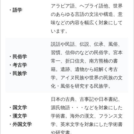
アラビア語、ヘブライ語他、世界
・語学
のあらゆる言語の文法や構造、意
味などの内容を幅広く対象にして
います。
説話や民話、伝説、伝承、風俗、
習慣、信仰のなどの民俗学。宮本
・民俗学
常一、折口信夫、南方熊楠の書
・考古学
籍。遺跡、遺物から紐解く考古
・民族学
学。アイヌ民族や世界の民族の文
化・風俗を研究する民族学。
日本の古典、古事記や日本書紀、
・国文学
源氏物語・・・などを対象にした
・漢文学
学術書。海外の漢文、フランス文
・外国文学
学、英米文学を対象にした学術書
や研究書。