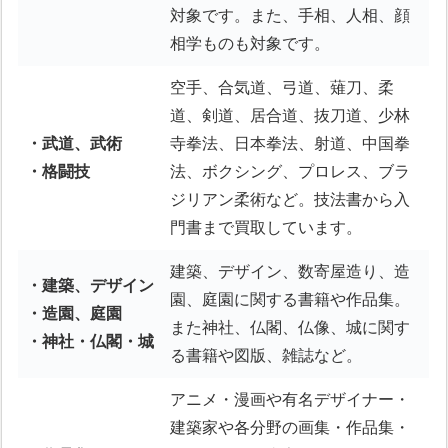
対象です。また、手相、人相、顔
相学ものも対象です。
空手、合気道、弓道、薙刀、柔
道、剣道、居合道、抜刀道、少林
・武道、武術
寺拳法、日本拳法、射道、中国拳
・格闘技
法、ボクシング、プロレス、ブラ
ジリアン柔術など。技法書から入
門書まで買取しています。
建築、デザイン、数寄屋造り、造
・建築、デザイン
園、庭園に関する書籍や作品集。
・造園、庭園
また神社、仏閣、仏像、城に関す
・神社・仏閣・城
る書籍や図版、雑誌など。
アニメ・漫画や有名デザイナー・
建築家や各分野の画集・作品集・