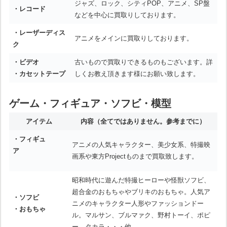
ジャズ、ロック、シティPOP、アニメ、SP盤
・レコード
などを中心に買取りしております。
・レーザーディス
アニメをメインに買取りしております。
ク
・ビデオ
古いもので買取りできるものもございます。詳
・カセットテープ
しくお教え頂きます様にお願い致します。
ゲーム・フィギュア・ソフビ・模型
アイテム
内容
（全てではありません。参考までに）
・フィギュ
アニメの人気キャラクター、美少女系、特撮映
ア
画系や東方Projectものまで買取致します。
昭和時代に遊んだ特撮ヒーローや怪獣ソフビ、
超合金のおもちゃやブリキのおもちゃ。人気ア
・ソフビ
ニメのキャラクター人形やファッションドー
・おもちゃ
ル。マルサン、ブルマァク、野村トーイ、ポピ
ー、タカラ・・・他。