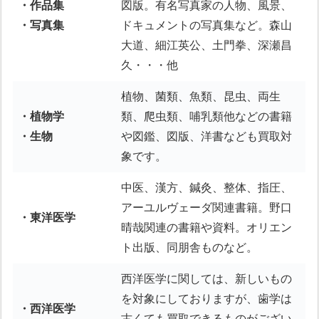
・作品集
図版。有名写真家の人物、風景、
・写真集
ドキュメントの写真集など。森山
大道、細江英公、土門拳、深瀬昌
久・・・他
植物、菌類、魚類、昆虫、両生
・植物学
類、爬虫類、哺乳類他などの書籍
・生物
や図鑑、図版、洋書なども買取対
象です。
中医、漢方、鍼灸、整体、指圧、
アーユルヴェーダ関連書籍。野口
・東洋医学
晴哉関連の書籍や資料。オリエン
ト出版、同朋舎ものなど。
西洋医学に関しては、新しいもの
を対象にしておりますが、歯学は
・西洋医学
古くても買取できるものがござい