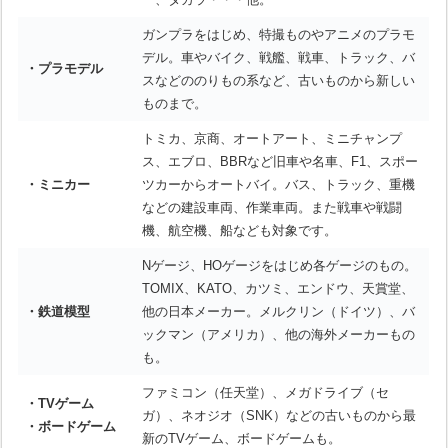
ガンプラをはじめ、特撮ものやアニメのプラモ
デル。車やバイク、戦艦、戦車、トラック、バ
・プラモデル
スなどののりもの系など、古いものから新しい
ものまで。
トミカ、京商、オートアート、ミニチャンプ
ス、エブロ、BBRなど旧車や名車、F1、スポー
・ミニカー
ツカーからオートバイ。バス、トラック、重機
などの建設車両、作業車両。また戦車や戦闘
機、航空機、船なども対象です。
Nゲージ、HOゲージをはじめ各ゲージのもの。
TOMIX、KATO、カツミ、エンドウ、天賞堂、
・鉄道模型
他の日本メーカー。メルクリン（ドイツ）、バ
ックマン（アメリカ）、他の海外メーカーもの
も。
ファミコン（任天堂）、メガドライブ（セ
・TVゲーム
ガ）、ネオジオ（SNK）などの古いものから最
・ボードゲーム
新のTVゲーム、ボードゲームも。