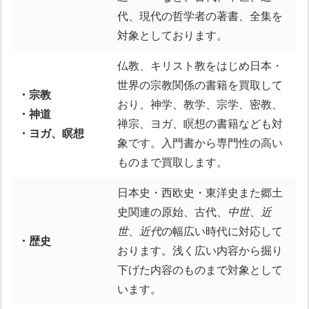
代、現代の哲学者の著書、全集を
対象としております。
仏教、キリスト教をはじめ日本・
世界の宗教関係の書籍を買取して
・宗教
おり、神学、教学、宗学、密教、
・神道
禅宗、ヨガ、瞑想の書籍なども対
・ヨガ、瞑想
象です。入門書から専門性の高い
ものまで買取します。
日本史・西欧史・東洋史また郷土
史関連の原始、古代、
中世
、
近
世
、
近代
の幅広い時代に対応して
・歴史
おります。浅く広い内容から掘り
下げた内容のものまで対象として
います。