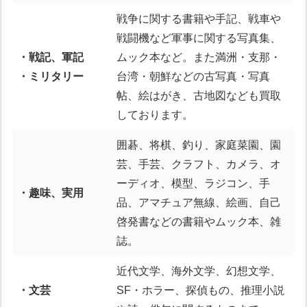
戦争に関する書籍や手記、戦車や
戦闘機など軍事に関する写真集、
・戦記、軍記
ムック本など。また満洲・支那・
・ミリタリー
台湾・朝鮮などの古写真・写真
帖、絵はがき、古地図なども買取
しております。
囲碁、将棋、釣り、家庭菜園、園
芸、手芸、クラフト、カメラ、オ
ーディオ、模型、ラジコン、手
・趣味、実用
品、アマチュア無線、絵画、自己
啓発書などの書籍やムック本、雑
誌。
近代文学、海外文学、幻想文学、
・文芸
SF・ホラー、探偵もの、推理小説