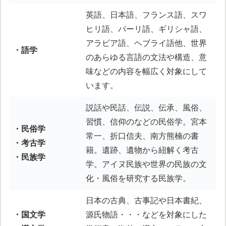
英語、日本語、フランス語、スワ
ヒリ語、パーリ語、ギリシャ語、
アラビア語、ヘブライ語他、世界
・語学
のあらゆる言語の文法や構造、意
味などの内容を幅広く対象にして
います。
説話や民話、伝説、伝承、風俗、
習慣、信仰のなどの民俗学。宮本
・民俗学
常一、折口信夫、南方熊楠の書
・考古学
籍。遺跡、遺物から紐解く考古
・民族学
学。アイヌ民族や世界の民族の文
化・風俗を研究する民族学。
日本の古典、古事記や日本書紀、
・国文学
源氏物語・・・などを対象にした