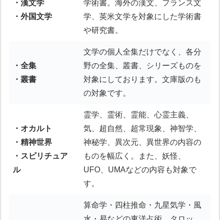
・漢文学
学術書。海外の漢文、フランス文
・外国文学
学、英米文学を対象にした学術書
や研究書。
文学の個人全集だけでなく、各分
・全集
野の全集、叢書、シリーズものを
・叢書
対象にしております。文庫版のも
の対象です。
霊学、霊術、霊能、心霊主義、
・オカルト
気、超自然、超常現象、神智学、
・精神世界
神秘学、異次元、異世界の内容の
・スピリチュア
ものを幅広く。また、妖怪、
ル
UFO、UMAなどの内容も対象で
す。
算命学・四柱推命・九星気学・風
水・易などの東洋占術。タロッ