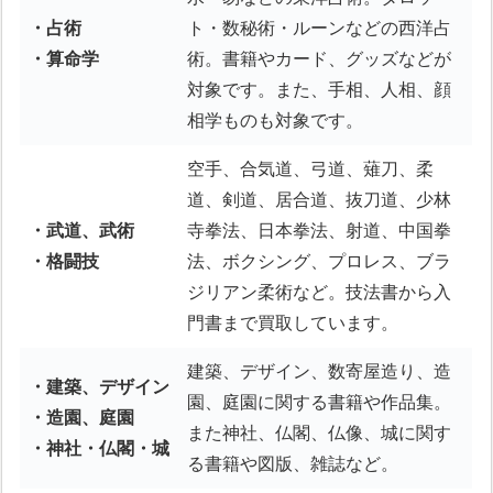
・占術
ト・数秘術・ルーンなどの西洋占
・算命学
術。書籍やカード、グッズなどが
対象です。また、手相、人相、顔
相学ものも対象です。
空手、合気道、弓道、薙刀、柔
道、剣道、居合道、抜刀道、少林
・武道、武術
寺拳法、日本拳法、射道、中国拳
・格闘技
法、ボクシング、プロレス、ブラ
ジリアン柔術など。技法書から入
門書まで買取しています。
建築、デザイン、数寄屋造り、造
・建築、デザイン
園、庭園に関する書籍や作品集。
・造園、庭園
また神社、仏閣、仏像、城に関す
・神社・仏閣・城
る書籍や図版、雑誌など。