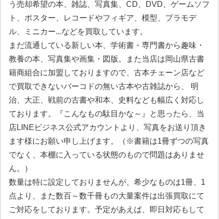
う売却希望の本、雑誌、写真集、CD、DVD、ゲームソフ
ト、ポスター、レコードやフィギア、模型、プラモデ
ル、ミニカー...などを買取しています。
まだ流通している新しい本、学術書・専門書から趣味・
教養の本、写真集や画集・図版。また当店は岡山県古書
籍商組合に加盟しておりますので、古本チェーン店など
で買取できないバーコドの無い古本や古雑誌から、 明
治、大正、戦前の古書や和本、史料なども幅広く対応し
ております。『こんなもの駄目かな～』と思ったら、当
店LINEビジネス公式アカウントより、写真をお送り頂き
ます様にお願い申し上げます。（※書籍は1冊ずつの写真
でなく、本棚に入っている状態のもので問題はありませ
ん。）
数量は特に設定しておりませんが、希少なものは1冊、1
点より、また数百～数千冊もの大量案件は出張買取にて
ご対応をしております。予定があえば、即日対応もして