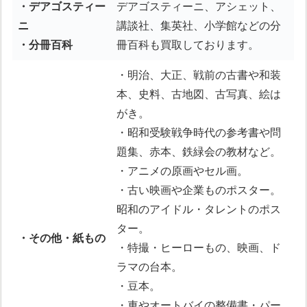
・デアゴスティー
デアゴスティーニ、アシェット、
ニ
講談社、集英社、小学館などの分
・分冊百科
冊百科も買取しております。
・明治、大正、戦前の古書や和装
本、史料、古地図、古写真、絵は
がき。
・昭和受験戦争時代の参考書や問
題集、赤本、鉄緑会の教材など。
・アニメの原画やセル画。
・古い映画や企業ものポスター。
昭和のアイドル・タレントのポス
ター。
・その他・紙もの
・特撮・ヒーローもの、映画、ド
ラマの台本。
・豆本。
・車やオートバイの整備書・パー