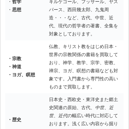
・
哲学
キルケゴール、フッサール、ヤス
・
思想
パース、西田幾太郎、九鬼周
造・・・など、古代、中世、近
代、現代の哲学者の著書、全集を
対象としております。
仏教、キリスト教をはじめ日本・
世界の宗教関係の書籍を買取して
・宗教
おり、神学、教学、宗学、密教、
・神道
禅宗、ヨガ、瞑想の書籍なども対
・ヨガ、瞑想
象です。入門書から専門性の高い
ものまで買取します。
日本史・西欧史・東洋史また郷土
史関連の原始、古代、
中世
、
近
世
、
近代
の幅広い時代に対応して
・歴史
おります。浅く広い内容から掘り