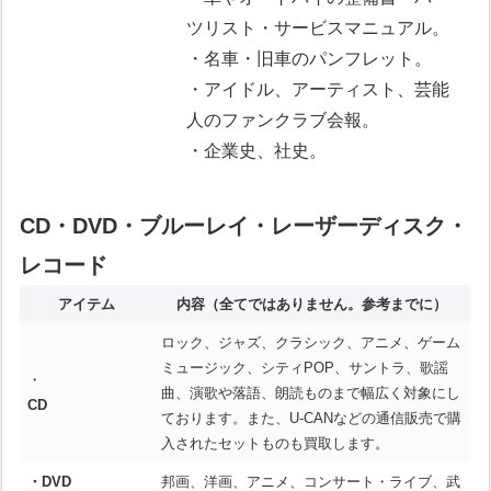
ツリスト・サービスマニュアル。
・名車・旧車のパンフレット。
・アイドル、アーティスト、芸能
人のファンクラブ会報。
・企業史、社史。
CD・DVD・ブルーレイ・レーザーディスク・
レコード
アイテム
内容
（全てではありません。参考までに）
ロック、ジャズ、クラシック、アニメ、ゲーム
ミュージック、シティPOP、サントラ、歌謡
・
曲、演歌や落語、朗読ものまで幅広く対象にし
CD
ております。また、U-CANなどの通信販売で購
入されたセットものも買取します。
・DVD
邦画、洋画、アニメ、コンサート・ライブ、武