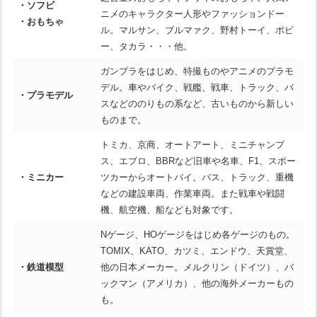
・ソフビ
ニメのキャラクター人形やファッションドー
・おもちゃ
ル。マルサン、ブルマァク、野村トーイ、ポピ
ー、タカラ・・・他。
ガンプラをはじめ、特撮ものやアニメのプラモ
デル。車やバイク、戦艦、戦車、トラック、バ
・プラモデル
スなどののりもの系など、古いものから新しい
ものまで。
トミカ、京商、オートアート、ミニチャンプ
ス、エブロ、BBRなど旧車や名車、F1、スポー
・ミニカー
ツカーからオートバイ。バス、トラック、重機
などの建設車両、作業車両。また戦車や戦闘
機、航空機、船なども対象です。
Nゲージ、HOゲージをはじめ各ゲージのもの。
TOMIX、KATO、カツミ、エンドウ、天賞堂、
・鉄道模型
他の日本メーカー。メルクリン（ドイツ）、バ
ックマン（アメリカ）、他の海外メーカーもの
も。