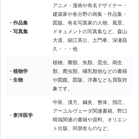
アニメ・漫画や有名デザイナー・
建築家や各分野の画集・作品集・
・作品集
図版。有名写真家の人物、風景、
・写真集
ドキュメントの写真集など。森山
大道、細江英公、土門拳、深瀬昌
久・・・他
植物、菌類、魚類、昆虫、両生
・植物学
類、爬虫類、哺乳類他などの書籍
・生物
や図鑑、図版、洋書なども買取対
象です。
中医、漢方、鍼灸、整体、指圧、
アーユルヴェーダ関連書籍。野口
・東洋医学
晴哉関連の書籍や資料。オリエン
ト出版、同朋舎ものなど。