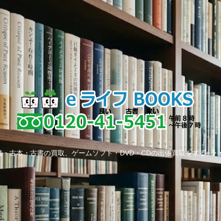
・古本・古書の買取、ゲームソフト・DVD・CDの出張買取をするeラ