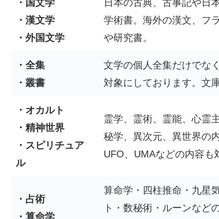
・国文学
日本の古典、古事記や日
・漢文学
学術書。海外の漢文、フ
・外国文学
や研究書。
・全集
文学の個人全集だけでな
・叢書
対象にしております。文
・オカルト
霊学、霊術、霊能、心霊
・精神世界
秘学、異次元、異世界の
・スピリチュア
UFO、UMAなどの内容も
ル
算命学・四柱推命・九星
・占術
ト・数秘術・ルーンなど
・算命学