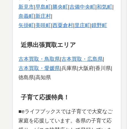
新見市
|
早島町
|
勝央町
|
吉備中央町
|
和気町
|
奈義町
|
新庄村
|
矢掛町
|
美咲町
|
西粟倉村
|
里庄町
|
鏡野町
近県出張買取エリア
古本買取・鳥取県
|
古本買取・広島県
|
古本買取・愛媛県
|兵庫県|大阪府|香川県|
徳島県|高知県
子育て応援特典！
■eライフブックスでは子育てで大変なご
家庭を応援しています。各県の子育て応