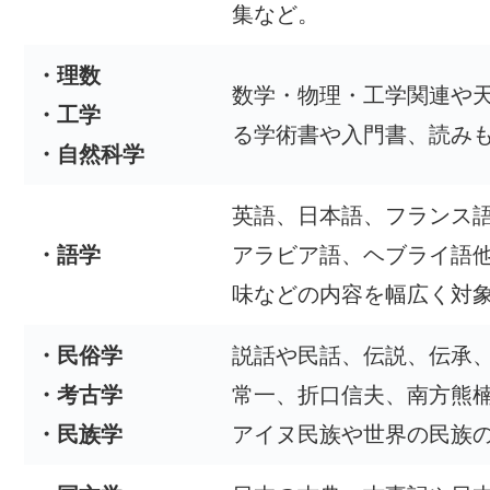
集など。
・理数
数学・物理・工学関連や
・工学
る学術書や入門書、読み
・自然科学
英語、日本語、フランス
・語学
アラビア語、ヘブライ語
味などの内容を幅広く対
・民俗学
説話や民話、伝説、伝承
・考古学
常一、折口信夫、南方熊
・民族学
アイヌ民族や世界の民族