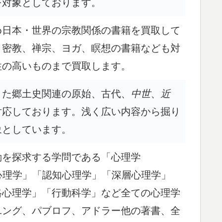
を対象としております。
め日本・世界の宗教関係の書籍を買取して
、密教、禅宗、ヨガ、瞑想の書籍なども対
性の高いものまで買取します。
また郷土史関連の原始、古代、
中世
、
近
対応しております。浅く広い内容から掘り
象としています。
動を探求する学問である「心理学
 「臨床心理学」「認知心理学」「深層心理学」
格心理学」「行動科学」など全ての心理学
ユング、パブロフ、アドラー他の著書、全