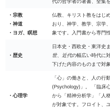
代の哲学者の著書、全集
・宗教
仏教、キリスト教をはじ
・神道
おり、神学、教学、宗学
・ヨガ、瞑想
象です。入門書から専門
日本史・西欧史・東洋史
・歴史
世
、
近代
の幅広い時代に
下げた内容のものまで対
「心」の働きと、人の行
(Psychology)」。
・心理学
から「精神分析学」「人
が対象です。フロイト、