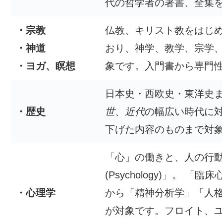
代の哲学者の著書、全集
・宗教
仏教、キリスト教をはじ
・神道
おり、神学、教学、宗学
・ヨガ、瞑想
象です。入門書から専門
日本史・西欧史・東洋史
・歴史
世
、
近代
の幅広い時代に
下げた内容のものまで対
「心」の働きと、人の行
(Psychology)」。
・心理学
から「精神分析学」「人
が対象です。フロイト、