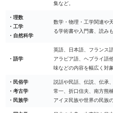
集など。
・理数
数学・物理・工学関連や
・工学
る学術書や入門書、読み
・自然科学
英語、日本語、フランス
・語学
アラビア語、ヘブライ語
味などの内容を幅広く対
・民俗学
説話や民話、伝説、伝承
・考古学
常一、折口信夫、南方熊
・民族学
アイヌ民族や世界の民族