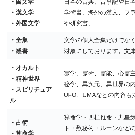
・国文学
日本の古典、古事記や日
・漢文学
学術書。海外の漢文、フ
・外国文学
や研究書。
・全集
文学の個人全集だけでな
・叢書
対象にしております。文
・オカルト
霊学、霊術、霊能、心霊
・精神世界
秘学、異次元、異世界の
・スピリチュア
UFO、UMAなどの内容も
ル
算命学・四柱推命・九星
・占術
ト・数秘術・ルーンなど
・算命学