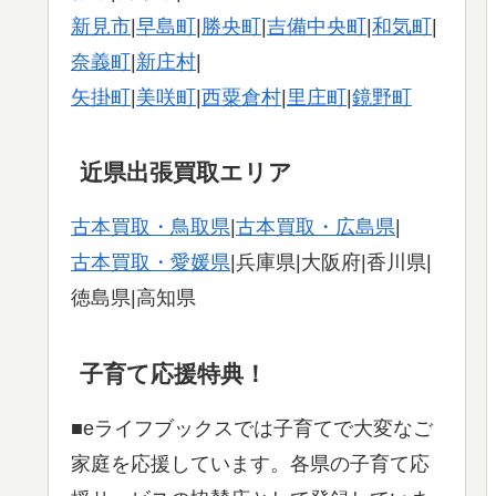
新見市
|
早島町
|
勝央町
|
吉備中央町
|
和気町
|
奈義町
|
新庄村
|
矢掛町
|
美咲町
|
西粟倉村
|
里庄町
|
鏡野町
近県出張買取エリア
古本買取・鳥取県
|
古本買取・広島県
|
古本買取・愛媛県
|兵庫県|大阪府|香川県|
徳島県|高知県
子育て応援特典！
■eライフブックスでは子育てで大変なご
家庭を応援しています。各県の子育て応