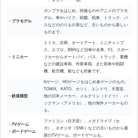
ガンプラをはじめ、特撮ものやアニメのプラモ
デル。車やバイク、戦艦、戦車、トラック、バ
・プラモデル
スなどののりもの系など、古いものから新しい
ものまで。
トミカ、京商、オートアート、ミニチャンプ
ス、エブロ、BBRなど旧車や名車、F1、スポー
・ミニカー
ツカーからオートバイ。バス、トラック、重機
などの建設車両、作業車両。また戦車や戦闘
機、航空機、船なども対象です。
Nゲージ、HOゲージをはじめ各ゲージのもの。
TOMIX、KATO、カツミ、エンドウ、天賞堂、
・鉄道模型
他の日本メーカー。メルクリン（ドイツ）、バ
ックマン（アメリカ）、他の海外メーカーもの
も。
ファミコン（任天堂）、メガドライブ（セ
・TVゲーム
ガ）、ネオジオ（SNK）などの古いものから最
・ボードゲーム
新のTVゲーム、ボードゲームも。