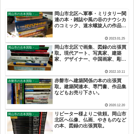
岡山市北区へ軍事・ミリタリー関
岡山市の古本買取・出張買取
連の本・雑誌や風の谷のナウシカ
のコミック、速水螺旋人の作品集
などの出張買取。アニメのフィギ
ュアやグッズなども買取していま
2023.01.25
す。
岡山市北区で画集、図録の出張買
岡山市の古本買取・出張買取
取。現代アート、写真家、建築
家、デザイナー、中国画家、彫刻
家、陶芸家、の作品集、アニメの
画集も買取しております。
2022.10.11
赤磐市へ建築関係の本の出張買
赤磐市の古本買取・出張買取
取。建築関連本、専門書、作品集
などもお売り下さい。
2020.12.20
リピーター様よりご依頼。岡山市
岡山市の古本買取・出張買取
北区へ仏像、仏画、やきものなど
の本、図録の出張買取。