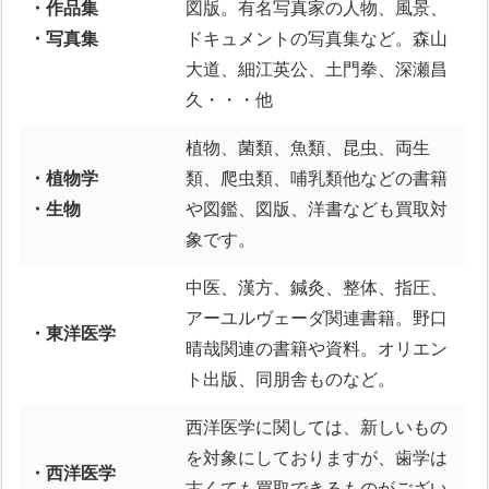
・作品集
図版。有名写真家の人物、風景、
・写真集
ドキュメントの写真集など。森山
大道、細江英公、土門拳、深瀬昌
久・・・他
植物、菌類、魚類、昆虫、両生
・植物学
類、爬虫類、哺乳類他などの書籍
・生物
や図鑑、図版、洋書なども買取対
象です。
中医、漢方、鍼灸、整体、指圧、
アーユルヴェーダ関連書籍。野口
・東洋医学
晴哉関連の書籍や資料。オリエン
ト出版、同朋舎ものなど。
西洋医学に関しては、新しいもの
を対象にしておりますが、歯学は
・西洋医学
古くても買取できるものがござい