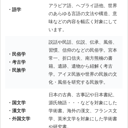
アラビア語、ヘブライ語他、世界
・語学
のあらゆる言語の文法や構造、意
味などの内容を幅広く対象にして
います。
説話や民話、伝説、伝承、風俗、
習慣、信仰のなどの民俗学。宮本
・民俗学
常一、折口信夫、南方熊楠の書
・考古学
籍。遺跡、遺物から紐解く考古
・民族学
学。アイヌ民族や世界の民族の文
化・風俗を研究する民族学。
日本の古典、古事記や日本書紀、
・国文学
源氏物語・・・などを対象にした
・漢文学
学術書。海外の漢文、フランス文
・外国文学
学、英米文学を対象にした学術書
や研究書。