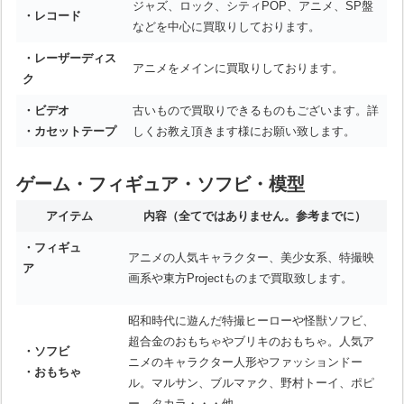
ジャズ、ロック、シティPOP、アニメ、SP盤
・レコード
などを中心に買取りしております。
・レーザーディス
アニメをメインに買取りしております。
ク
・ビデオ
古いもので買取りできるものもございます。詳
・カセットテープ
しくお教え頂きます様にお願い致します。
ゲーム・フィギュア・ソフビ・模型
アイテム
内容
（全てではありません。参考までに）
・フィギュ
アニメの人気キャラクター、美少女系、特撮映
ア
画系や東方Projectものまで買取致します。
昭和時代に遊んだ特撮ヒーローや怪獣ソフビ、
超合金のおもちゃやブリキのおもちゃ。人気ア
・ソフビ
ニメのキャラクター人形やファッションドー
・おもちゃ
ル。マルサン、ブルマァク、野村トーイ、ポピ
ー、タカラ・・・他。