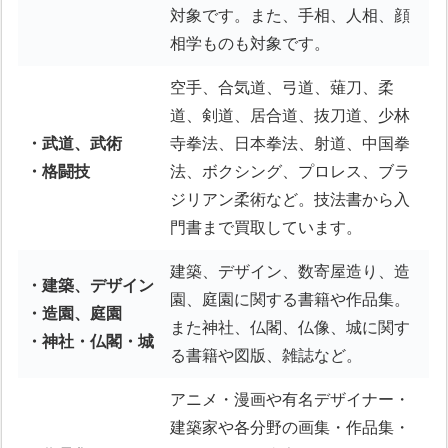
対象です。また、手相、人相、顔
相学ものも対象です。
空手、合気道、弓道、薙刀、柔
道、剣道、居合道、抜刀道、少林
・武道、武術
寺拳法、日本拳法、射道、中国拳
・格闘技
法、ボクシング、プロレス、ブラ
ジリアン柔術など。技法書から入
門書まで買取しています。
建築、デザイン、数寄屋造り、造
・建築、デザイン
園、庭園に関する書籍や作品集。
・造園、庭園
また神社、仏閣、仏像、城に関す
・神社・仏閣・城
る書籍や図版、雑誌など。
アニメ・漫画や有名デザイナー・
建築家や各分野の画集・作品集・