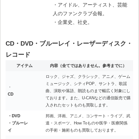
・アイドル、アーティスト、芸能
人のファンクラブ会報。
・企業史、社史。
CD・DVD・ブルーレイ・レーザーディスク・
レコード
アイテム
内容
（全てではありません。参考までに）
ロック、ジャズ、クラシック、アニメ、ゲーム
ミュージック、シティPOP、サントラ、歌謡
・
曲、演歌や落語、朗読ものまで幅広く対象にし
CD
ております。また、U-CANなどの通信販売で購
入されたセットものも買取します。
・DVD
邦画、洋画、アニメ、コンサート・ライブ、武
・ブルーレ
道・スポーツ、How Toものや医学・医療関係
イ
の手術・施術ものも買取しております。