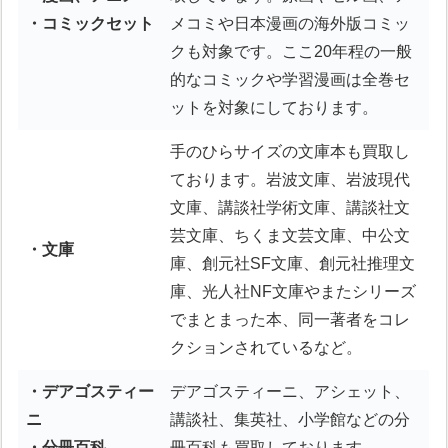
・コミックセット
メコミや日本漫画の海外版コミッ
クも対象です。ここ20年程の一般
的なコミックや学習漫画は全巻セ
ットを対象にしております。
手のひらサイズの文庫本も買取し
ております。岩波文庫、岩波現代
文庫、講談社学術文庫、講談社文
芸文庫、ちくま文芸文庫、中公文
・文庫
庫、創元社SF文庫、創元社推理文
庫、光人社NF文庫やまたシリーズ
でまとまった本、同一著者をコレ
クションされているなど。
・デアゴスティー
デアゴスティーニ、アシェット、
ニ
講談社、集英社、小学館などの分
・分冊百科
冊百科も買取しております。