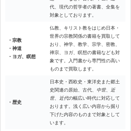
代、現代の哲学者の著書、全集を
対象としております。
仏教、キリスト教をはじめ日本・
世界の宗教関係の書籍を買取して
・宗教
おり、神学、教学、宗学、密教、
・神道
禅宗、ヨガ、瞑想の書籍なども対
・ヨガ、瞑想
象です。入門書から専門性の高い
ものまで買取します。
日本史・西欧史・東洋史また郷土
史関連の原始、古代、
中世
、
近
世
、
近代
の幅広い時代に対応して
・歴史
おります。浅く広い内容から掘り
下げた内容のものまで対象として
います。