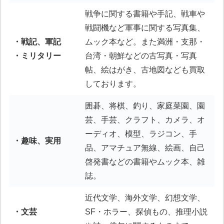
戦争に関する書籍や手記、戦車や
戦闘機など軍事に関する写真集、
・戦記、軍記
ムック本など。また満洲・支那・
・ミリタリー
台湾・朝鮮などの古写真・写真
帖、絵はがき、古地図なども買取
しております。
囲碁、将棋、釣り、家庭菜園、園
芸、手芸、クラフト、カメラ、オ
ーディオ、模型、ラジコン、手
・趣味、実用
品、アマチュア無線、絵画、自己
啓発書などの書籍やムック本、雑
誌。
近代文学、海外文学、幻想文学、
・文芸
SF・ホラー、探偵もの、推理小説