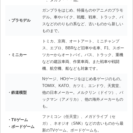
ガンプラをはじめ、特撮ものやアニメのプラモ
デル。車やバイク、戦艦、戦車、トラック、バ
・プラモデル
スなどののりもの系など、古いものから新しい
ものまで。
トミカ、京商、オートアート、ミニチャンプ
ス、エブロ、BBRなど旧車や名車、F1、スポー
・ミニカー
ツカーからオートバイ。バス、トラック、重機
などの建設車両、作業車両。また戦車や戦闘
機、航空機、船なども対象です。
Nゲージ、HOゲージをはじめ各ゲージのもの。
TOMIX、KATO、カツミ、エンドウ、天賞堂、
・鉄道模型
他の日本メーカー。メルクリン（ドイツ）、バ
ックマン（アメリカ）、他の海外メーカーもの
も。
ファミコン（任天堂）、メガドライブ（セ
・TVゲーム
ガ）、ネオジオ（SNK）などの古いものから最
・ボードゲーム
新のTVゲーム、ボードゲームも。