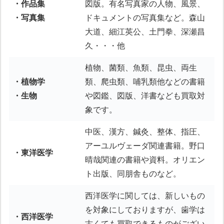
・作品集
図版。有名写真家の人物、風景、
・写真集
ドキュメントの写真集など。森山
大道、細江英公、土門拳、深瀬昌
久・・・他
植物、菌類、魚類、昆虫、両生
・植物学
類、爬虫類、哺乳類他などの書籍
・生物
や図鑑、図版、洋書なども買取対
象です。
中医、漢方、鍼灸、整体、指圧、
アーユルヴェーダ関連書籍。野口
・東洋医学
晴哉関連の書籍や資料。オリエン
ト出版、同朋舎ものなど。
西洋医学に関しては、新しいもの
を対象にしておりますが、歯学は
・西洋医学
古くても買取できるものがござい