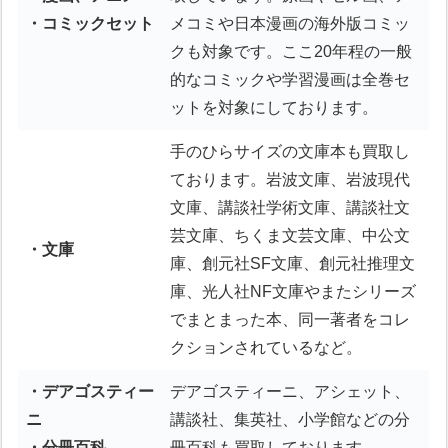
・コミックセット
メコミや日本漫画の海外版コミッ
クも対象です。ここ20年程の一般
的なコミックや学習漫画は全巻セ
ットを対象にしております。
手のひらサイズの文庫本も買取し
ております。岩波文庫、岩波現代
文庫、講談社学術文庫、講談社文
芸文庫、ちくま文芸文庫、中公文
・文庫
庫、創元社SF文庫、創元社推理文
庫、光人社NF文庫やまたシリーズ
でまとまった本、同一著者をコレ
クションされているなど。
・デアゴスティー
デアゴスティーニ、アシェット、
ニ
講談社、集英社、小学館などの分
・分冊百科
冊百科も買取しております。