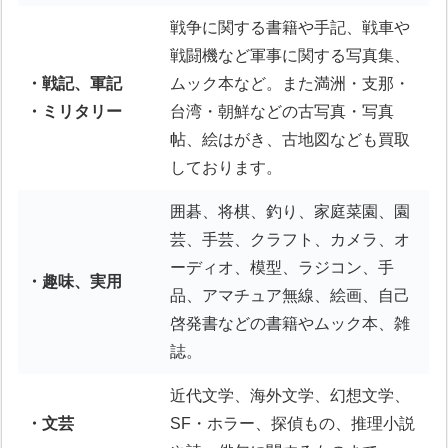
戦争に関する書籍や手記、戦車や
戦闘機など軍事に関する写真集、
・戦記、軍記
ムック本など。また満洲・支那・
・ミリタリー
台湾・朝鮮などの古写真・写真
帖、絵はがき、古地図なども買取
しております。
囲碁、将棋、釣り、家庭菜園、園
芸、手芸、クラフト、カメラ、オ
ーディオ、模型、ラジコン、手
・趣味、実用
品、アマチュア無線、絵画、自己
啓発書などの書籍やムック本、雑
誌。
近代文学、海外文学、幻想文学、
・文芸
SF・ホラー、探偵もの、推理小説