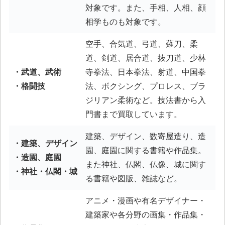
対象です。また、手相、人相、顔
相学ものも対象です。
空手、合気道、弓道、薙刀、柔
道、剣道、居合道、抜刀道、少林
・武道、武術
寺拳法、日本拳法、射道、中国拳
・格闘技
法、ボクシング、プロレス、ブラ
ジリアン柔術など。技法書から入
門書まで買取しています。
建築、デザイン、数寄屋造り、造
・建築、デザイン
園、庭園に関する書籍や作品集。
・造園、庭園
また神社、仏閣、仏像、城に関す
・神社・仏閣・城
る書籍や図版、雑誌など。
アニメ・漫画や有名デザイナー・
建築家や各分野の画集・作品集・