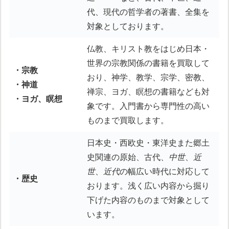
代、現代の哲学者の著書、全集を
対象としております。
仏教、キリスト教をはじめ日本・
世界の宗教関係の書籍を買取して
・宗教
おり、神学、教学、宗学、密教、
・神道
禅宗、ヨガ、瞑想の書籍なども対
・ヨガ、瞑想
象です。入門書から専門性の高い
ものまで買取します。
日本史・西欧史・東洋史また郷土
史関連の原始、古代、
中世
、
近
世
、
近代
の幅広い時代に対応して
・歴史
おります。浅く広い内容から掘り
下げた内容のものまで対象として
います。