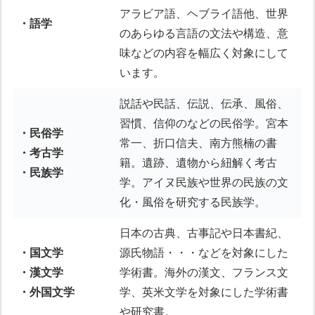
アラビア語、ヘブライ語他、世界
・語学
のあらゆる言語の文法や構造、意
味などの内容を幅広く対象にして
います。
説話や民話、伝説、伝承、風俗、
習慣、信仰のなどの民俗学。宮本
・民俗学
常一、折口信夫、南方熊楠の書
・考古学
籍。遺跡、遺物から紐解く考古
・民族学
学。アイヌ民族や世界の民族の文
化・風俗を研究する民族学。
日本の古典、古事記や日本書紀、
・国文学
源氏物語・・・などを対象にした
・漢文学
学術書。海外の漢文、フランス文
・外国文学
学、英米文学を対象にした学術書
や研究書。