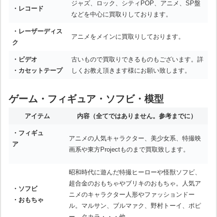
ジャズ、ロック、シティPOP、アニメ、SP盤
・レコード
などを中心に買取りしております。
・レーザーディス
アニメをメインに買取りしております。
ク
・ビデオ
古いもので買取りできるものもございます。詳
・カセットテープ
しくお教え頂きます様にお願い致します。
ゲーム・フィギュア・ソフビ・模型
アイテム
内容
（全てではありません。参考までに）
・フィギュ
アニメの人気キャラクター、美少女系、特撮映
ア
画系や東方Projectものまで買取致します。
昭和時代に遊んだ特撮ヒーローや怪獣ソフビ、
超合金のおもちゃやブリキのおもちゃ。人気ア
・ソフビ
ニメのキャラクター人形やファッションドー
・おもちゃ
ル。マルサン、ブルマァク、野村トーイ、ポピ
ー、タカラ・・・他。