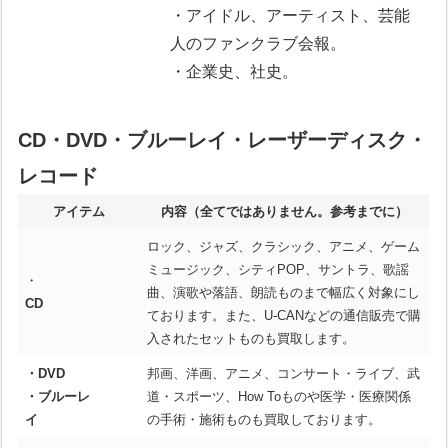
・アイドル、アーティスト、芸能
人のファンクラブ会報。
・企業史、社史。
CD・DVD・ブルーレイ・レーザーディスク・
レコード
アイテム
内容
（全てではありません。参考までに）
ロック、ジャズ、クラシック、アニメ、ゲーム
ミュージック、シティPOP、サントラ、歌謡
・
曲、演歌や落語、朗読ものまで幅広く対象にし
CD
ております。また、U-CANなどの通信販売で購
入されたセットものも買取します。
・DVD
邦画、洋画、アニメ、コンサート・ライブ、武
・ブルーレ
道・スポーツ、How Toものや医学・医療関係
イ
の手術・施術ものも買取しております。