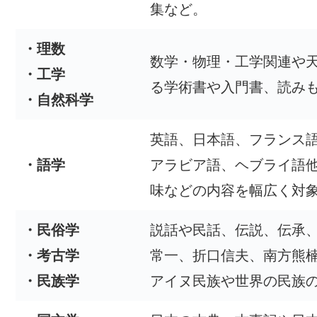
集など。
・理数
数学・物理・工学関連や
・工学
る学術書や入門書、読み
・自然科学
英語、日本語、フランス
・語学
アラビア語、ヘブライ語
味などの内容を幅広く対
・民俗学
説話や民話、伝説、伝承
・考古学
常一、折口信夫、南方熊
・民族学
アイヌ民族や世界の民族