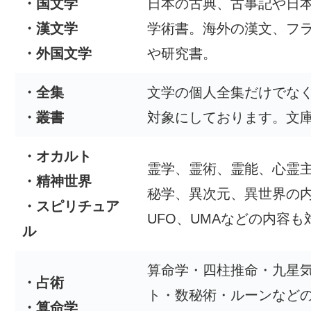
・国文学
日本の古典、古事記や日
・漢文学
学術書。海外の漢文、フ
・外国文学
や研究書。
・全集
文学の個人全集だけでな
・叢書
対象にしております。文
・オカルト
霊学、霊術、霊能、心霊
・精神世界
秘学、異次元、異世界の
・スピリチュア
UFO、UMAなどの内容も
ル
算命学・四柱推命・九星
・占術
ト・数秘術・ルーンなど
・算命学