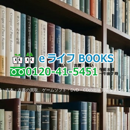
・古本・古書の買取、ゲームソフト・DVD・CDの出張買取をするeラ