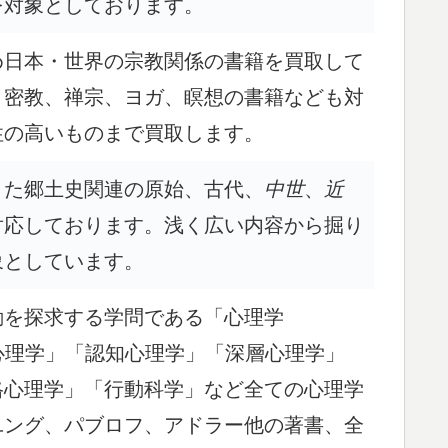
を対象としております。
め日本・世界の宗教関係の書籍を買取して
、密教、禅宗、ヨガ、瞑想の書籍なども対
性の高いものまで買取します。
また郷土史関連の原始、古代、
中世
、
近
対応しております。浅く広い内容から掘り
象としています。
動を探求する学問である「心理学
 「臨床心理学」「認知心理学」「深層心理学」
格心理学」「行動科学」など全ての心理学
ユング、パブロフ、アドラー他の著書、全