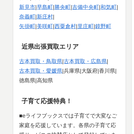
新見市
|
早島町
|
勝央町
|
吉備中央町
|
和気町
|
奈義町
|
新庄村
|
矢掛町
|
美咲町
|
西粟倉村
|
里庄町
|
鏡野町
近県出張買取エリア
古本買取・鳥取県
|
古本買取・広島県
|
古本買取・愛媛県
|兵庫県|大阪府|香川県|
徳島県|高知県
子育て応援特典！
■eライフブックスでは子育てで大変なご
家庭を応援しています。各県の子育て応