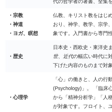
代の哲学者の著書、全集
・宗教
仏教、キリスト教をはじ
・神道
おり、神学、教学、宗学
・ヨガ、瞑想
象です。入門書から専門
日本史・西欧史・東洋史
・歴史
世
、
近代
の幅広い時代に
下げた内容のものまで対
「心」の働きと、人の行
(Psychology)」。
・心理学
から「精神分析学」「人
が対象です。フロイト、