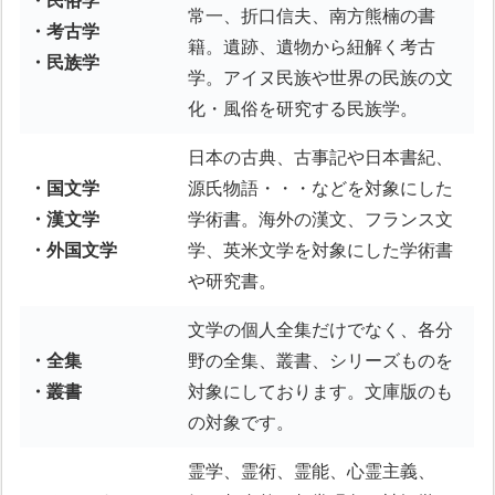
・民俗学
常一、折口信夫、南方熊楠の書
・考古学
籍。遺跡、遺物から紐解く考古
・民族学
学。アイヌ民族や世界の民族の文
化・風俗を研究する民族学。
日本の古典、古事記や日本書紀、
・国文学
源氏物語・・・などを対象にした
・漢文学
学術書。海外の漢文、フランス文
・外国文学
学、英米文学を対象にした学術書
や研究書。
文学の個人全集だけでなく、各分
・全集
野の全集、叢書、シリーズものを
・叢書
対象にしております。文庫版のも
の対象です。
霊学、霊術、霊能、心霊主義、