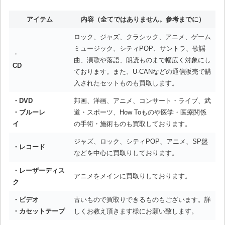
アイテム
内容
（全てではありません。参考までに）
ロック、ジャズ、クラシック、アニメ、ゲーム
ミュージック、シティPOP、サントラ、歌謡
・
曲、演歌や落語、朗読ものまで幅広く対象にし
CD
ております。また、U-CANなどの通信販売で購
入されたセットものも買取します。
・DVD
邦画、洋画、アニメ、コンサート・ライブ、武
・ブルーレ
道・スポーツ、How Toものや医学・医療関係
イ
の手術・施術ものも買取しております。
ジャズ、ロック、シティPOP、アニメ、SP盤
・レコード
などを中心に買取りしております。
・レーザーディス
アニメをメインに買取りしております。
ク
・ビデオ
古いもので買取りできるものもございます。詳
・カセットテープ
しくお教え頂きます様にお願い致します。