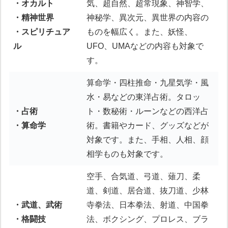
・オカルト
気、超自然、超常現象、神智学、
・精神世界
神秘学、異次元、異世界の内容の
・スピリチュア
ものを幅広く。また、妖怪、
ル
UFO、UMAなどの内容も対象で
す。
算命学・四柱推命・九星気学・風
水・易などの東洋占術。タロッ
・占術
ト・数秘術・ルーンなどの西洋占
・算命学
術。書籍やカード、グッズなどが
対象です。また、手相、人相、顔
相学ものも対象です。
空手、合気道、弓道、薙刀、柔
道、剣道、居合道、抜刀道、少林
・武道、武術
寺拳法、日本拳法、射道、中国拳
・格闘技
法、ボクシング、プロレス、ブラ