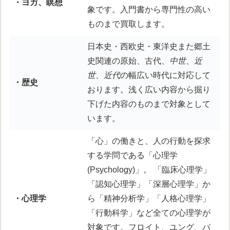
・ヨガ、瞑想
象です。入門書から専門性の高い
ものまで買取します。
日本史・西欧史・東洋史また郷土
史関連の原始、古代、
中世
、
近
世
、
近代
の幅広い時代に対応して
・歴史
おります。浅く広い内容から掘り
下げた内容のものまで対象として
います。
「心」の働きと、人の行動を探求
する学問である「心理学
(Psychology)」。 「臨床心理学」
「認知心理学」「深層心理学」か
・心理学
ら「精神分析学」「人格心理学」
「行動科学」など全ての心理学が
対象です。フロイト、ユング、パ