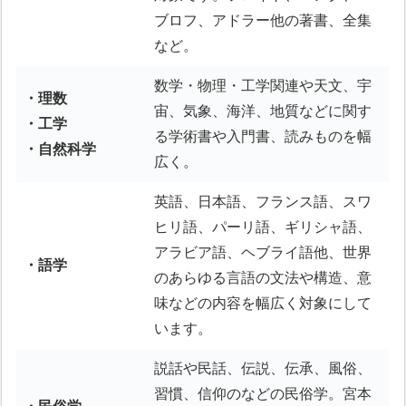
ブロフ、アドラー他の著書、全集
など。
数学・物理・工学関連や天文、宇
・理数
宙、気象、海洋、地質などに関す
・工学
る学術書や入門書、読みものを幅
・自然科学
広く。
英語、日本語、フランス語、スワ
ヒリ語、パーリ語、ギリシャ語、
アラビア語、ヘブライ語他、世界
・語学
のあらゆる言語の文法や構造、意
味などの内容を幅広く対象にして
います。
説話や民話、伝説、伝承、風俗、
習慣、信仰のなどの民俗学。宮本