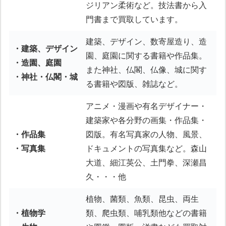
ジリアン柔術など。技法書から入
門書まで買取しています。
建築、デザイン、数寄屋造り、造
・建築、デザイン
園、庭園に関する書籍や作品集。
・造園、庭園
また神社、仏閣、仏像、城に関す
・神社・仏閣・城
る書籍や図版、雑誌など。
アニメ・漫画や有名デザイナー・
建築家や各分野の画集・作品集・
・作品集
図版。有名写真家の人物、風景、
・写真集
ドキュメントの写真集など。森山
大道、細江英公、土門拳、深瀬昌
久・・・他
植物、菌類、魚類、昆虫、両生
・植物学
類、爬虫類、哺乳類他などの書籍