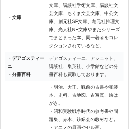
文庫、講談社学術文庫、講談社文
芸文庫、ちくま文芸文庫、中公文
・文庫
庫、創元社SF文庫、創元社推理文
庫、光人社NF文庫やまたシリーズ
でまとまった本、同一著者をコレ
クションされているなど。
・デアゴスティー
デアゴスティーニ、アシェット、
ニ
講談社、集英社、小学館などの分
・分冊百科
冊百科も買取しております。
・明治、大正、戦前の古書や和装
本、史料、古地図、古写真、絵は
がき。
・昭和受験戦争時代の参考書や問
題集、赤本、鉄緑会の教材など。
・アニメの原画やセル画。