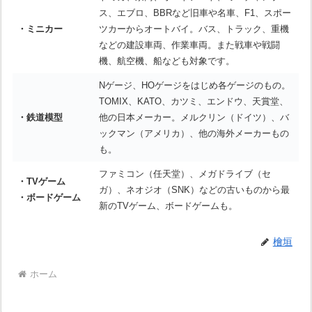
ス、エブロ、BBRなど旧車や名車、F1、スポー
・ミニカー
ツカーからオートバイ。バス、トラック、重機
などの建設車両、作業車両。また戦車や戦闘
機、航空機、船なども対象です。
Nゲージ、HOゲージをはじめ各ゲージのもの。
TOMIX、KATO、カツミ、エンドウ、天賞堂、
・鉄道模型
他の日本メーカー。メルクリン（ドイツ）、バ
ックマン（アメリカ）、他の海外メーカーもの
も。
ファミコン（任天堂）、メガドライブ（セ
・TVゲーム
ガ）、ネオジオ（SNK）などの古いものから最
・ボードゲーム
新のTVゲーム、ボードゲームも。
檜垣
ホーム