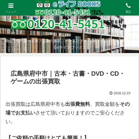
メニュー
電話
岡山で専門書・古本・古書の買取、ゲームソフト・DVD・CDの出張買取をす
るeライフ ブックス
広島県府中市｜古本・古書・DVD・CD・
ゲームの出張買取
2018.12.23
出張買取は広島県府中市も
出張費無料
、買取金額を
その
場でお支払い
させて頂いておりますのでご安心くださ
い。
【ご依頼の手順はとても簡単！】