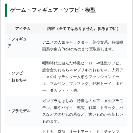
ゲーム・フィギュア・ソフビ・模型
アイテム
内容
（全てではありません。参考までに）
・フィギュ
アニメの人気キャラクター、美少女系、特撮映
ア
画系や東方Projectものまで買取致します。
昭和時代に遊んだ特撮ヒーローや怪獣ソフビ、
超合金のおもちゃやブリキのおもちゃ。人気ア
・ソフビ
ニメのキャラクター人形やファッションドー
・おもちゃ
ル。マルサン、ブルマァク、野村トーイ、ポピ
ー、タカラ・・・他。
ガンプラをはじめ、特撮ものやアニメのプラモ
デル。車やバイク、戦艦、戦車、トラック、バ
・プラモデル
スなどののりもの系など、古いものから新しい
ものまで。
トミカ、京商、オートアート、ミニチャンプ