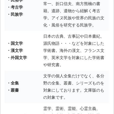
・民俗学
常一、折口信夫、南方熊楠の書
・考古学
籍。遺跡、遺物から紐解く考古
・民族学
学。アイヌ民族や世界の民族の文
化・風俗を研究する民族学。
日本の古典、古事記や日本書紀、
・国文学
源氏物語・・・などを対象にした
・漢文学
学術書。海外の漢文、フランス文
・外国文学
学、英米文学を対象にした学術書
や研究書。
文学の個人全集だけでなく、各分
・全集
野の全集、叢書、シリーズものを
・叢書
対象にしております。文庫版のも
の対象です。
霊学、霊術、霊能、心霊主義、