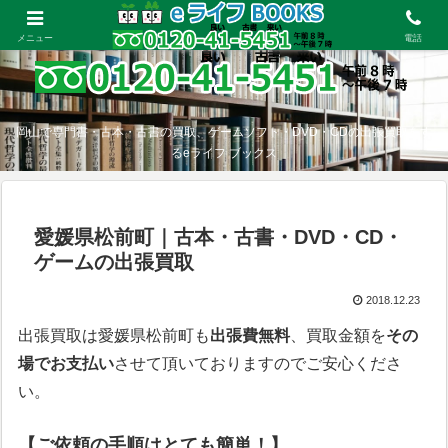
メニュー
電話
岡山で専門書・古本・古書の買取、ゲームソフト・DVD・CDの出張買取をす
るeライフ ブックス
愛媛県松前町｜古本・古書・DVD・CD・
ゲームの出張買取
2018.12.23
出張買取は愛媛県松前町も
出張費無料
、買取金額を
その
場でお支払い
させて頂いておりますのでご安心くださ
い。
【ご依頼の手順はとても簡単！】