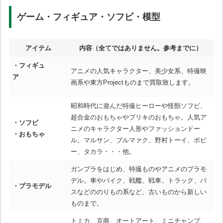
ゲーム・フィギュア・ソフビ・模型
アイテム
内容
（全てではありません。参考までに）
・フィギュ
アニメの人気キャラクター、美少女系、特撮映
ア
画系や東方Projectものまで買取致します。
昭和時代に遊んだ特撮ヒーローや怪獣ソフビ、
超合金のおもちゃやブリキのおもちゃ。人気ア
・ソフビ
ニメのキャラクター人形やファッションドー
・おもちゃ
ル。マルサン、ブルマァク、野村トーイ、ポピ
ー、タカラ・・・他。
ガンプラをはじめ、特撮ものやアニメのプラモ
デル。車やバイク、戦艦、戦車、トラック、バ
・プラモデル
スなどののりもの系など、古いものから新しい
ものまで。
トミカ、京商、オートアート、ミニチャンプ