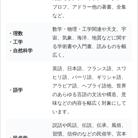
ブロフ、アドラー他の著書、全集
など。
数学・物理・工学関連や天文、宇
・理数
宙、気象、海洋、地質などに関す
・工学
る学術書や入門書、読みものを幅
・自然科学
広く。
英語、日本語、フランス語、スワ
ヒリ語、パーリ語、ギリシャ語、
アラビア語、ヘブライ語他、世界
・語学
のあらゆる言語の文法や構造、意
味などの内容を幅広く対象にして
います。
説話や民話、伝説、伝承、風俗、
習慣、信仰のなどの民俗学。宮本