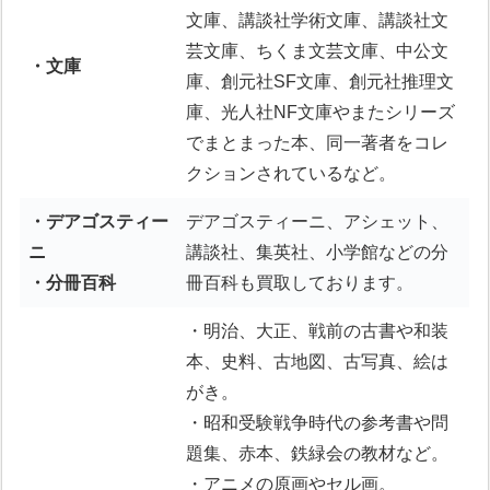
文庫、講談社学術文庫、講談社文
芸文庫、ちくま文芸文庫、中公文
・文庫
庫、創元社SF文庫、創元社推理文
庫、光人社NF文庫やまたシリーズ
でまとまった本、同一著者をコレ
クションされているなど。
・デアゴスティー
デアゴスティーニ、アシェット、
ニ
講談社、集英社、小学館などの分
・分冊百科
冊百科も買取しております。
・明治、大正、戦前の古書や和装
本、史料、古地図、古写真、絵は
がき。
・昭和受験戦争時代の参考書や問
題集、赤本、鉄緑会の教材など。
・アニメの原画やセル画。