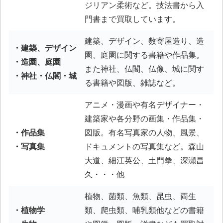
ジリアン柔術など。技法書から入
門書まで買取しています。
建築、デザイン、数寄屋造り、造
・建築、デザイン
園、庭園に関する書籍や作品集。
・造園、庭園
また神社、仏閣、仏像、城に関す
・神社・仏閣・城
る書籍や図版、雑誌など。
アニメ・漫画や有名デザイナー・
建築家や各分野の画集・作品集・
・作品集
図版。有名写真家の人物、風景、
・写真集
ドキュメントの写真集など。森山
大道、細江英公、土門拳、深瀬昌
久・・・他
植物、菌類、魚類、昆虫、両生
・植物学
類、爬虫類、哺乳類他などの書籍