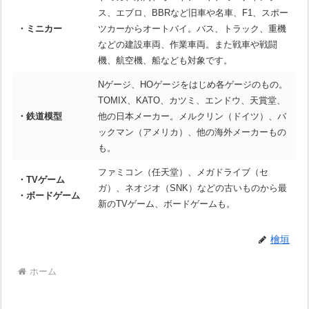
ス、エブロ、BBRなど旧車や名車、F1、スポー
・ミニカー
ツカーからオートバイ。バス、トラック、重機
などの建設車両、作業車両。また戦車や戦闘
機、航空機、船なども対象です。
Nゲージ、HOゲージをはじめ各ゲージのもの。
TOMIX、KATO、カツミ、エンドウ、天賞堂、
・鉄道模型
他の日本メーカー。メルクリン（ドイツ）、バ
ックマン（アメリカ）、他の海外メーカーもの
も。
ファミコン（任天堂）、メガドライブ（セ
・TVゲーム
ガ）、ネオジオ（SNK）などの古いものから最
・ボードゲーム
新のTVゲーム、ボードゲームも。
檜垣
ホーム