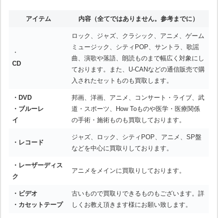
アイテム
内容
（全てではありません。参考までに）
ロック、ジャズ、クラシック、アニメ、ゲーム
ミュージック、シティPOP、サントラ、歌謡
・
曲、演歌や落語、朗読ものまで幅広く対象にし
CD
ております。また、U-CANなどの通信販売で購
入されたセットものも買取します。
・DVD
邦画、洋画、アニメ、コンサート・ライブ、武
・ブルーレ
道・スポーツ、How Toものや医学・医療関係
イ
の手術・施術ものも買取しております。
ジャズ、ロック、シティPOP、アニメ、SP盤
・レコード
などを中心に買取りしております。
・レーザーディス
アニメをメインに買取りしております。
ク
・ビデオ
古いもので買取りできるものもございます。詳
・カセットテープ
しくお教え頂きます様にお願い致します。