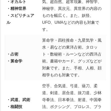
・オカルト
気、超自然、超常現象、神智学、
・精神世界
神秘学、異次元、異世界の内容の
・スピリチュア
ものを幅広く。また、妖怪、
ル
UFO、UMAなどの内容も対象で
す。
算命学・四柱推命・九星気学・風
水・易などの東洋占術。タロッ
・占術
ト・数秘術・ルーンなどの西洋占
・算命学
術。書籍やカード、グッズなどが
対象です。また、手相、人相、顔
相学ものも対象です。
空手、合気道、弓道、薙刀、柔
道、剣道、居合道、抜刀道、少林
・武道、武術
寺拳法、日本拳法、射道、中国拳
・格闘技
法、ボクシング、プロレス、ブラ