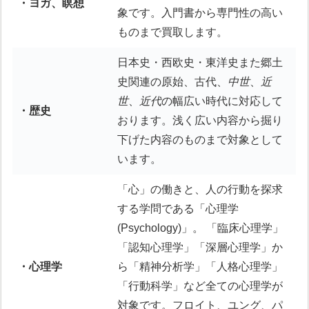
・ヨガ、瞑想
象です。入門書から専門性の高い
ものまで買取します。
日本史・西欧史・東洋史また郷土
史関連の原始、古代、
中世
、
近
世
、
近代
の幅広い時代に対応して
・歴史
おります。浅く広い内容から掘り
下げた内容のものまで対象として
います。
「心」の働きと、人の行動を探求
する学問である「心理学
(Psychology)」。 「臨床心理学」
「認知心理学」「深層心理学」か
・心理学
ら「精神分析学」「人格心理学」
「行動科学」など全ての心理学が
対象です。フロイト、ユング、パ